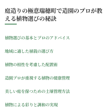
自然を生かした庭配置の基本
庭造りの極意瑞穂町で造園のプロが教
瑞穂町の風土に合った配置アイデア
える植物選びの秘訣
庭の機能性と美しさを両立させる配置法
植物の成長を考慮した配置計画
庭のゾーニングとその効果
植物選びの基本とプロのアドバイス
自然との調和を意識した庭の配置
地域に適した植栽の選び方
自然と共に瑞穂町で心地よい生活を実現する庭
造りのヒント
植物の相性を考慮した配置術
心地よい庭を実現するための基礎知識
瑞穂町での快適なアウトドアライフの提案
造園プロが重視する植物の健康管理
自然と共に暮らすためのエコ庭造り
美しい庭を保つための土壌管理方法
庭でリラックスするための要素とは
持続可能な庭作りのための取り組み
植物による彩りと調和の実現