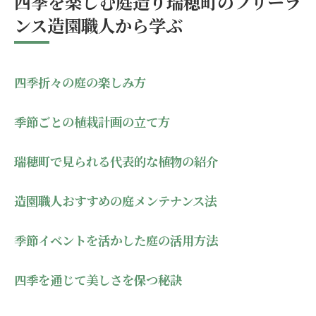
四季を楽しむ庭造り瑞穂町のフリーラ
造園プロが重視する植物の健康管理
ンス造園職人から学ぶ
美しい庭を保つための土壌管理方法
植物による彩りと調和の実現
四季折々の庭の楽しみ方
瑞穂町の魅力を引き出す造園デザイン自然美と
調和した庭作り
季節ごとの植栽計画の立て方
瑞穂町を象徴する造園デザインの特徴
自然美を引き立てるデザインテクニック
瑞穂町で見られる代表的な植物の紹介
庭のテーマを決定するプロセス
造園職人おすすめの庭メンテナンス法
調和を生む庭のレイアウトアイデア
瑞穂町の風景を取り入れたデザイン事例
季節イベントを活かした庭の活用方法
シンプル且つ美しい庭を作るポイント
造園職人が語る瑞穂町ならではの庭配置で自然
四季を通じて美しさを保つ秘訣
を活かす方法