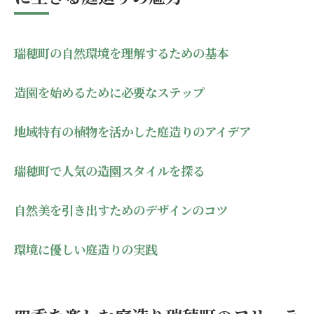
環境に優しい庭造りの実践
四季を楽しむ庭造り瑞穂町のフリーランス造園
職人から学ぶ
瑞穂町の自然環境を理解するための基本
四季折々の庭の楽しみ方
造園を始めるために必要なステップ
季節ごとの植栽計画の立て方
瑞穂町で見られる代表的な植物の紹介
地域特有の植物を活かした庭造りのアイデア
造園職人おすすめの庭メンテナンス法
季節イベントを活かした庭の活用方法
瑞穂町で人気の造園スタイルを探る
四季を通じて美しさを保つ秘訣
自然美を引き出すためのデザインのコツ
庭造りの極意瑞穂町で造園のプロが教える植物
選びの秘訣
環境に優しい庭造りの実践
植物選びの基本とプロのアドバイス
地域に適した植栽の選び方
植物の相性を考慮した配置術