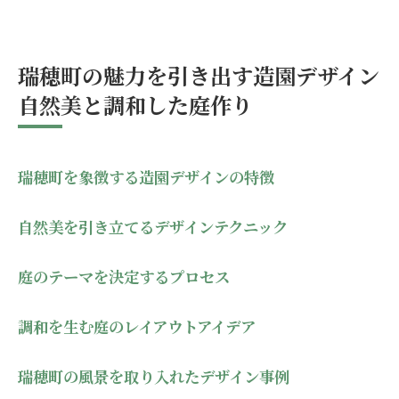
自然との共生を目指す庭造りの実践
造園の知識で瑞穂町の環境を活かす庭づくり自
然美を追求する
瑞穂町の魅力を引き出す造園デザイン
瑞穂町の環境を理解して造園に活かす方法
自然美と調和した庭作り
自然美を最大限に引き出す庭の作り方
環境に配慮した庭造りの重要性
瑞穂町を象徴する造園デザインの特徴
持続可能な植物選びと配置の工夫
地域資源を活用した庭のデザイン
自然美を引き立てるデザインテクニック
未来を見据えた庭づくりの考え方
瑞穂町で造園職人が教える庭作りの知恵自然美
庭のテーマを決定するプロセス
と調和した暮らし
調和を生む庭のレイアウトアイデア
プロが教える庭作りに欠かせない知識
調和のとれた庭を作るための秘訣
瑞穂町の風景を取り入れたデザイン事例
瑞穂町の自然を活かした庭の実例