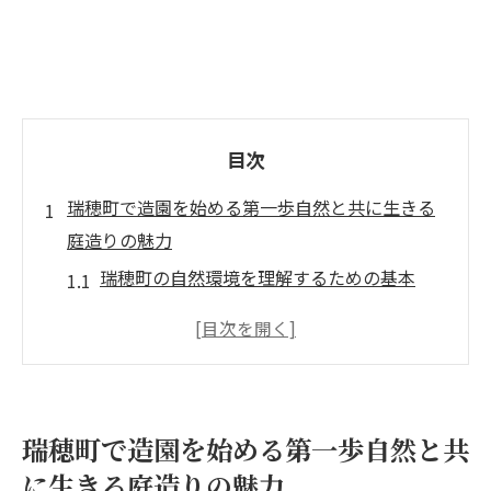
目次
瑞穂町で造園を始める第一歩自然と共に生きる
庭造りの魅力
瑞穂町の自然環境を理解するための基本
造園を始めるために必要なステップ
地域特有の植物を活かした庭造りのアイデ
ア
瑞穂町で人気の造園スタイルを探る
瑞穂町で造園を始める第一歩自然と共
自然美を引き出すためのデザインのコツ
に生きる庭造りの魅力