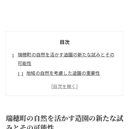
目次
瑞穂町の自然を活かす造園の新たな試みとその
可能性
地域の自然を考慮した造園の重要性
自然環境と造園技術の融合
持続可能な庭作りのための革新的手法
地域資源を活用した造園の可能性を探る
エコシステムに配慮した庭造りの実践
瑞穂町の自然を活かす造園の新たな試
自然と共に生きる庭のデザインとは
みとその可能性