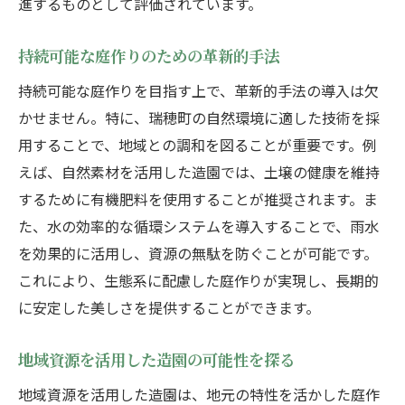
進するものとして評価されています。
地元で育つ植物の選び方
自然環境に適した植物の選定
持続可能な庭作りのための革新的手法
瑞穂町の気候に合った植物選び
持続可能な庭作りを目指す上で、革新的手法の導入は欠
庭を彩る季節の植物活用術
かせません。特に、瑞穂町の自然環境に適した技術を採
植物選びで地域性を表現する
用することで、地域との調和を図ることが重要です。例
地域の特性を活かした造園で瑞穂町の自然と共
えば、自然素材を活用した造園では、土壌の健康を維持
生する
するために有機肥料を使用することが推奨されます。ま
地形を活かした庭の設計方法
た、水の効率的な循環システムを導入することで、雨水
を効果的に活用し、資源の無駄を防ぐことが可能です。
地域の気候に合わせた庭造り
これにより、生態系に配慮した庭作りが実現し、長期的
自然環境を最大限に活かす手法
に安定した美しさを提供することができます。
地域の生態系と庭造りの調和
地元の素材を用いた庭の魅力
地域資源を活用した造園の可能性を探る
地域コミュニティと連携した造園
地域資源を活用した造園は、地元の特性を活かした庭作