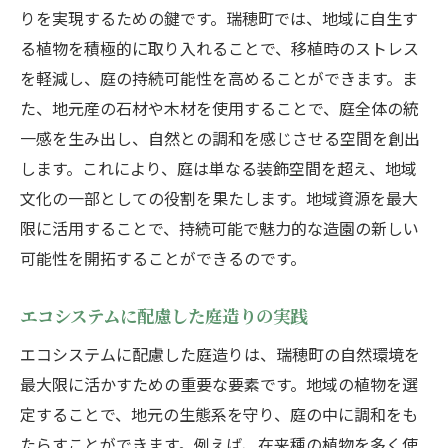
造園を通じて瑞穂町の自然を最大限に活かす秘
りを実現するための鍵です。瑞穂町では、地域に自生す
訣とは
る植物を積極的に取り入れることで、移植時のストレス
自然の魅力を引き出す造園のコツ
を軽減し、庭の持続可能性を高めることができます。ま
瑞穂町の自然美を活かした庭作り
た、地元産の石材や木材を使用することで、庭全体の統
地域の自然遺産を守る庭造り
一感を生み出し、自然との調和を感じさせる空間を創出
します。これにより、庭は単なる装飾空間を超え、地域
自然と調和するための設計戦略
文化の一部としての役割を果たします。地域資源を最大
自然観察を通じた造園のアプローチ
限に活用することで、持続可能で魅力的な造園の新しい
地域の自然と共に心地よい空間を創る
可能性を開拓することができるのです。
瑞穂町での造園実践ガイド自然との共存を目指
して
エコシステムに配慮した庭造りの実践
自然と共に歩む庭の作り方
エコシステムに配慮した庭造りは、瑞穂町の自然環境を
実践的な庭造りのステップガイド
最大限に活かすための重要な要素です。地域の植物を選
地域の自然資源を活用する方法
定することで、地元の生態系を守り、庭の中に調和をも
自然を尊重した庭のメンテナンス
たらすことができます。例えば、在来種の植物を多く使