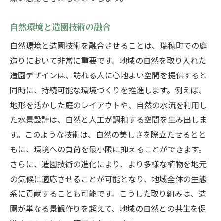
自然のリズムを表現する庭の設計
自然環境と造園技術の融合
季節の移ろいを反映した庭造り
自然環境と造園技術を融合させることは、瑞穂町での庭
自然と調和する庭造りを実現する造園の具体的
造りにおいて非常に重要です。地域の自然を取り入れた
アプローチ
造園デザインは、訪れる人に心地よい空間を提供すると
自然素材を用いた庭のデザイン
同時に、持続可能な環境づくりを推進します。例えば、
自然との調和を図る配置の工夫
地形を活かした庭のレイアウトや、自然の水流を利用し
生態系を考慮した庭作りのポイント
た水景設計は、自然と人工が調和する空間を生み出しま
自然環境を尊重する設計手法
す。このような技術は、自然の美しさを際立たせるとと
持続可能な造園を実現するために
もに、環境への負荷を最小限に抑えることができます。
エコフレンドリーな庭を目指して
さらに、造園技術の進化により、より多様な植物を地元
の気候に適応させることが可能となり、地域全体の生態
瑞穂町ならではの植物選びで理想の庭を形にす
系に貢献することも可能です。こうした取り組みは、造
る方法
園が単なる景観作りを超えて、地域の自然との共生を促
地域特有の植物を活かす庭造り