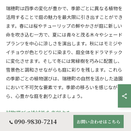
瑞穂町は四季の変化が豊かで、季節ごとに異なる植物を
活用することで庭の魅力を最大限に引き出すことができ
ます。春には桜やチューリップの鮮やかさが庭に新しい
命を吹き込む一方で、夏には青々と茂る木々やシェード
プランツを中心に涼しさを演出します。秋にはモミジや
イチョウが色とりどりに染まり、庭全体をドラマチック
に変化させます。そして冬には常緑樹を巧みに配置し、
雪景色と調和させながらも庭に彩りを残します。これら
の季節ごとの植物選びは、瑞穂町の自然を活かした造園
において不可欠な要素です。季節の移ろいを感じなが
ら、心豊かな庭を創り上げましょう。
植物選びで地域性を表現する
090-9830-7214
お問い合わせはこちら
造園において植物選びは、その地域の特色や風土を表現