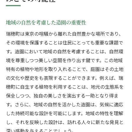
東京都西多摩郡瑞穂町の特色を反映した造園デ
ザインの魅力
瑞穂町の特性を反映したデザインとは
地域の自然を考慮した造園の重要性
地域の景観美を取り入れる方法
瑞穂町は東京の喧騒から離れた自然豊かな場所であり、
瑞穂町でしか味わえない造園の魅力
その環境を保護することは住民にとっても重要な課題で
す。造園において地域の自然を考慮することは、自然環
地元の文化と歴史を感じる庭作り
境を尊重しつつ美しい空間を作り出す鍵です。この地域
自然の一部となるデザインアプローチ
特有の植物や地形を取り入れることで、庭園はその土地
地域の風土を活かした庭の魅力
の文化や歴史をも表現することができます。例えば、瑞
四季折々の変化を感じる瑞穂町での造園の核心
穂町に自生する植物を利用することは、地元の生態系を
に迫る
保全しつつ、独自の美しさを演出する一助となり得ま
季節ごとの庭の変化を楽しむ方法
す。さらに、地域の自然を活かした造園は、気候に適応
季節感を大切にした庭作りの秘訣
した持続可能な設計を可能にします。地域の特性を理解
四季折々の草花を取り入れるアプローチ
し、それを反映した設計は、訪れる人々に新たな発見と
瑞穂町の四季と造園の関係性
深い感動を与えることでしょう。