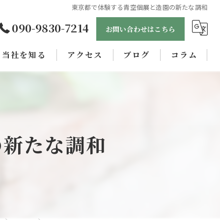
東京都で体験する青空個展と造園の新たな調和
090-9830-7214
お問い合わせはこちら
当社を知る
アクセス
ブログ
コラム
未経験
正社員
女性
の新たな調和
職人
学歴不問