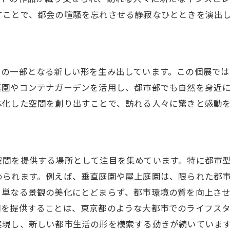
四季折々の植物が織りなす景観
すことで、都会の喧騒を忘れさせる静寂なひとときを演出
自然美を引き立てるアート作品
都市空間で楽しむ青空と造園の魅力
都市生活に癒しをもたらす緑地
トの一部となる新しい形を生み出しています。この個展では
東京都における持続可能な造園
庭園やコンテナガーデンを活用し、都市部でも自然を身近
アートが活きる都市空間デザイン
体化した空間を創り出すことで、訪れる人々に驚きと感動
青空の下で楽しむ四季の彩り
造園がもたらす都市の新しい風景
日常から解放される癒しの空間
空間を提供する場所として注目を集めています。特に都市
造園技術で生み出す東京都の新しい風景
められます。例えば、垂直庭園や屋上庭園は、限られた都
、単なる景観の美化にとどまらず、都市環境の質を向上さ
創造的なデザインが描く東京都の風景
間を提供することは、東京都のような大都市でのライフス
技術革新がもたらす新たな造園
実現し、新しい都市生活の形を模索する動きが続いていま
伝統と革新を融合した庭園設計