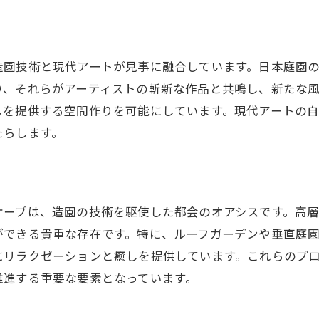
都心に広がるアートと緑の調和
日常を忘れる特別な体験の提供
東京の新たな文化スペース
造園技術と現代アートが見事に融合しています。日本庭園
自然と触れ合う新しい体験
り、それらがアーティストの斬新な作品と共鳴し、新たな
アートと造園による感動の瞬間
しを提供する空間作りを可能にしています。現代アートの
訪れる人々にインスピレーションを
たらします。
ケープは、造園の技術を駆使した都会のオアシスです。高
ができる貴重な存在です。特に、ルーフガーデンや垂直庭
にリラクゼーションと癒しを提供しています。これらのプ
推進する重要な要素となっています。