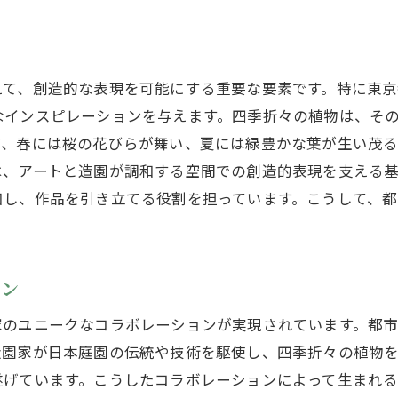
造園が可能にする都市のオアシス
環境に配慮した持続可能な造園
えて、創造的な表現を可能にする重要な要素です。特に東
都市の中に広がる自然のスペース
なインスピレーションを与えます。四季折々の植物は、そ
青空個展がもたらす造園のインスピレーション
ば、春には桜の花びらが舞い、夏には緑豊かな葉が生い茂
アートと造園が描く未来の都市像
は、アートと造園が調和する空間での創造的表現を支える基
芸術作品が引き出す造園の可能性
和し、作品を引き立てる役割を担っています。こうして、
新たなインスピレーションの源泉
造園を通じて見る都市の新しい視点
作品と植物が共鳴する空間
ョン
都市空間での造園がもたらす発見
家のユニークなコラボレーションが実現されています。都
都会の喧騒を忘れる造園とアートの空間
造園家が日本庭園の伝統や技術を駆使し、四季折々の植物
自然とアートが織りなす癒しの場
遂げています。こうしたコラボレーションによって生まれ