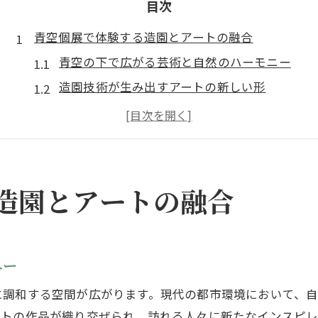
目次
青空個展で体験する造園とアートの融合
青空の下で広がる芸術と自然のハーモニー
造園技術が生み出すアートの新しい形
都市と自然が交差するユニークな空間
創造的表現を可能にする植物の役割
アーティストと造園家のコラボレーション
感性を刺激する都市のオアシス
造園とアートの融合
東京都で広がる造園とアートの新たな調和
伝統技術と現代アートの融合
東京都の新しいランドスケープ
ニー
アートが織りなす都市の風景
に調和する空間が広がります。現代の都市環境において、
造園が生み出すリラクゼーション空間
ストの作品が織り交ぜられ、訪れる人々に新たなインスピ