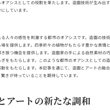
東京都の静寂を体験する場所
るオアシスとしての役割を果たします。造園技術が生み出
造園がもたらす心の安らぎ
かにしています。
アートが創る静寂の空間
都市の喧騒を忘れさせる風景
造園で生まれる都会のオアシス
れる人々の感性を刺激する都市のオアシスです。造園の技
東京都の青空個展で再発見する造園の美
る場を提供します。四季折々の植物がもたらす豊かな表情
アートと自然が共存する新たな美しさ
解き放つ機会を提供します。造園家の手による自然素材の
らぎをもたらします。このような都市のオアシスとしての
東京都の風景に見る造園の技
感動をもたらします。本記事を通じて、造園とアートの融
四季の変化を楽しむ庭園の魅力
と驚きが待っていることを期待しています。
新たな視点で捉える都市の自然
造園によって再定義される都市の景観
自然の美しさを引き立てるアート
とアートの新たな調和
造園とアートが織りなす東京都の特別な体験