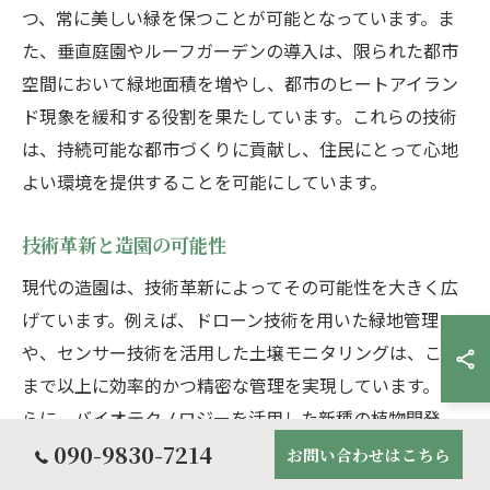
つ、常に美しい緑を保つことが可能となっています。ま
た、垂直庭園やルーフガーデンの導入は、限られた都市
空間において緑地面積を増やし、都市のヒートアイラン
ド現象を緩和する役割を果たしています。これらの技術
は、持続可能な都市づくりに貢献し、住民にとって心地
よい環境を提供することを可能にしています。
技術革新と造園の可能性
現代の造園は、技術革新によってその可能性を大きく広
げています。例えば、ドローン技術を用いた緑地管理
や、センサー技術を活用した土壌モニタリングは、これ
まで以上に効率的かつ精密な管理を実現しています。さ
らに、バイオテクノロジーを活用した新種の植物開発
は、都市環境に適した植物の選定を容易にし、持続可能
090-9830-7214
お問い合わせはこちら
な緑化を促進しています。これらの技術革新は、単に美