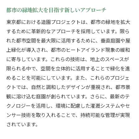
造園技術で生まれる立体的な景観
都市の緑地拡大を目指す新しいアプローチ
限られたスペースでの造園の工夫
東京都における造園プロジェクトは、都市の緑地を拡大
造園技術の進化がもたらす都市緑化
するために革新的なアプローチを採用しています。限ら
技術革新と造園の可能性
れた都市空間を最大限に活用するために、垂直庭園や屋
造園における持続可能な技術の活用
上緑化が導入され、都市のヒートアイランド現象の緩和
空間を彩る造園技術の最前線
に寄与しています。これらの技術は、地上のスペースが
限られた都市空間で造園が可能にする自然体験
限られる中で、空間を立体的に活用することで緑化を進
都市部での豊かな自然体験
めることを可能にしています。また、これらのプロジェ
クトでは、自然と調和したデザインが重視され、都市景
狭小スペースでの造園の挑戦
観に溶け込む庭園が創られています。さらに、最新のテ
都会における自然との触れ合い
クノロジーを活用し、環境に配慮した灌漑システムやセ
自然体験を支える造園の工夫
ンサー技術を取り入れることで、持続可能な管理が実現
都市空間を生かした造園の事例
されています。
限られた空間に息づく自然の力