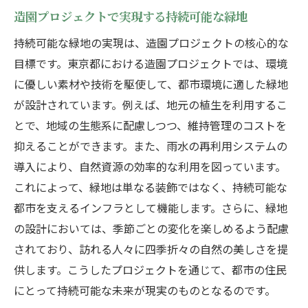
造園プロジェクトで実現する持続可能な緑地
静寂を生む造園のデザイン要素
自然音と造園の調和によるリラクゼーショ
持続可能な緑地の実現は、造園プロジェクトの核心的な
ン
目標です。東京都における造園プロジェクトでは、環境
に優しい素材や技術を駆使して、都市環境に適した緑地
心を落ち着ける造園空間の創造
が設計されています。例えば、地元の植生を利用するこ
四季折々の植物で彩られた東京都の造園の美し
とで、地域の生態系に配慮しつつ、維持管理のコストを
さ
抑えることができます。また、雨水の再利用システムの
四季を感じる庭園のデザイン
導入により、自然資源の効率的な利用を図っています。
春の息吹を伝える造園
これによって、緑地は単なる装飾ではなく、持続可能な
夏の涼を演出する緑地
都市を支えるインフラとして機能します。さらに、緑地
秋の彩り豊かな庭園
の設計においては、季節ごとの変化を楽しめるよう配慮
冬の静寂と凛とした美
されており、訪れる人々に四季折々の自然の美しさを提
四季折々の植物が織りなす造園の魅力
供します。こうしたプロジェクトを通じて、都市の住民
にとって持続可能な未来が現実のものとなるのです。
東京都における造園の技術が生む空間の広がり