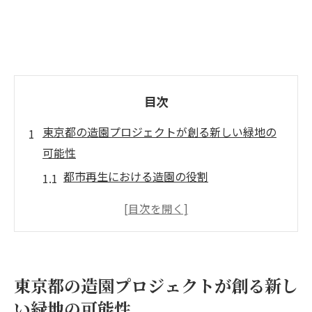
目次
東京都の造園プロジェクトが創る新しい緑地の
可能性
都市再生における造園の役割
造園プロジェクトで実現する持続可能な緑
地
都市の緑地拡大を目指す新しいアプローチ
市民参加型の緑地創造プロジェクト
東京都の造園プロジェクトが創る新し
造園を通じたコミュニティ形成の重要性
い緑地の可能性