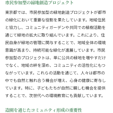
東京都の造園が描く未来の緑地のビジョン
市民参加型の緑地創造プロジェクト
未来を見据えた緑地計画
東京都では、市民参加型の緑地創造プロジェクトが都市
造園が描く次世代の都市緑地
の緑化において重要な役割を果たしています。地域住民
持続可能な未来を目指す造園
と協力し、コミュニティガーデンや共同での植樹活動を
通じて緑地の拡大に取り組んでいます。これにより、住
都市開発と造園の共生
民自身が緑地の管理に関与することで、地域全体の環境
未来への提案としての造園
意識が高まり、持続可能な緑化が進展しています。市民
造園が導く未来の都市景観
参加型のプロジェクトは、単に公共の緑地を増やすだけ
造園を通じて東京都で自然と調和する生活を楽
でなく、地域の絆を深め、コミュニティの活性化にもつ
しむ
ながっています。これらの活動を通じて、人々は都市の
日常に溶け込む造園の魅力
中でも自然と触れ合う機会が増え、心身の健康に寄与し
庭がもたらす生活の豊かさ
ています。特に、子どもたちが自然に親しむ機会を提供
都市生活における自然との共生
することで、次世代への環境教育にも貢献しています。
造園が叶える心地良い暮らし
造園を通じたコミュニティ形成の重要性
造園が支えるエコフレンドリーな生活