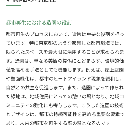
未来に続く緑地の価値を考える
伝統と現代が融合した東京都の造園デザインの
魅力
都市再生における造園の役割
古典美と現代性を兼ね備えた庭園
都市再生のプロセスにおいて、造園は重要な役割を担っ
伝統技術が生かされる現代造園
ています。特に東京都のような密集した都市環境では、
東京都の造園デザインに見る新旧の調和
限られたスペースを最大限に活用することが求められま
す。造園は、単なる美観の提供にとどまらず、環境的価
アートとしての造園デザインの進化
値を高める手法としても機能します。例えば、屋上庭園
歴史と未来をつなぐ庭園のデザイン
や壁面緑化は、都市のヒートアイランド現象を緩和し、
造園が描く東京の文化的風景
自然との共生を促進します。また、造園によって作られ
都市の喧騒を忘れる東京都の造園がもたらす静
た緑地は、地域住民にとっての憩いの場となり、地域コ
寂
ミュニティの強化にも寄与します。こうした造園の技術
造園が提供する癒しの効果
とデザインは、都市の持続可能性を高める重要な要素で
都会の中の静寂を楽しむ庭園
あり、未来の都市を再生する際の鍵となるのです。
都市生活における心のオアシス