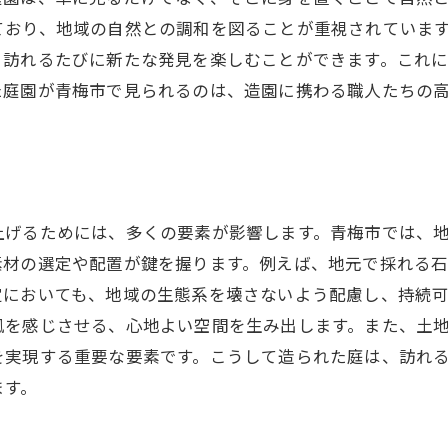
季節ごとの庭園メンテナンスのポイント
ており、地域の自然との調和を図ることが重視されていま
、訪れるたびに新たな発見を楽しむことができます。これ
四季の移ろいを楽しむための造園技術
た庭園が青梅市で見られるのは、造園に携わる職人たちの
青梅市での造園芸術が描く自然との共鳴
造園芸術がもたらす地域の活性化
自然と調和する造園デザインの探求
地域文化を反映した庭園の創作
上げるためには、多くの要素が影響します。青梅市では、
造園における自然素材の活用法
素材の選定や配置が鍵を握ります。例えば、地元で採れる
青梅市の風土を取り入れた庭園作り
定においても、地域の生態系を壊さないよう配慮し、持続
造園芸術と地元の自然環境の相互作用
風を感じさせる、心地よい空間を生み出します。また、土
造園が創り出す青梅市の心安らぐ庭園
を実現する重要な要素です。こうして造られた庭は、訪れ
造園による癒しの空間作りの手法
ます。
心の安らぎを提供する庭園の秘密
訪問者に安らぎを与えるデザイン