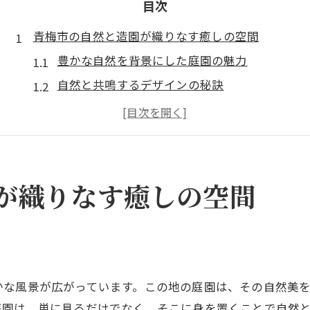
目次
青梅市の自然と造園が織りなす癒しの空間
豊かな自然を背景にした庭園の魅力
自然と共鳴するデザインの秘訣
地域の特性を活かした造園アイディア
四季を感じる癒しのエリア作り
心を癒す緑の空間の重要性
青梅市の自然に溶け込む庭園の特徴
が織りなす癒しの空間
造園技術がもたらす青梅市の四季折々の魅力
春の庭園に咲き誇る花々
夏の涼を感じる木陰の演出
秋の紅葉が魅せる彩りの世界
かな風景が広がっています。この地の庭園は、その自然美
冬景色と造園の美しい競演
庭園は、単に見るだけでなく、そこに身を置くことで自然