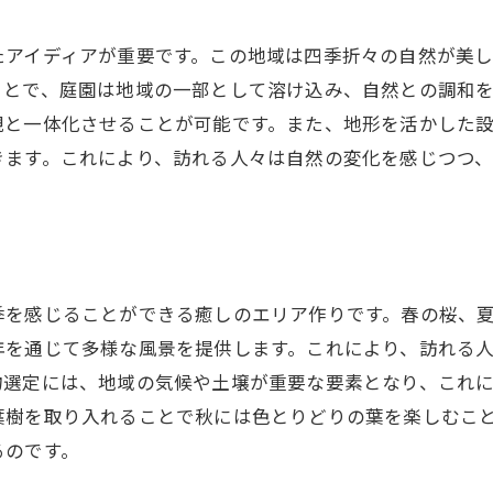
庭園でのリラクゼーションの可能性
たアイディアが重要です。この地域は四季折々の自然が美
造園とメンタルヘルスの関係性
ことで、庭園は地域の一部として溶け込み、自然との調和
青梅市の庭園が持つ癒しの力
観と一体化させることが可能です。また、地形を活かした
青梅市ならではの自然を活かした造園の魅力
きます。これにより、訪れる人々は自然の変化を感じつつ
地元の植物を活かした庭園の設計
青梅市の自然を具現化する造園手法
地域特有の環境に即した庭園作り
地形を活かした造園の工夫
季を感じることができる癒しのエリア作りです。春の桜、
青梅市の風景を映した造園の魅力
年を通じて多様な風景を提供します。これにより、訪れる
地域の自然素材を使用した庭園デザイン
物選定には、地域の気候や土壌が重要な要素となり、これ
葉樹を取り入れることで秋には色とりどりの葉を楽しむこ
豊かな自然と調和する青梅市の造園デザイン
るのです。
自然と共に生きる庭園デザインの特徴