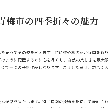
造園がもたらす感動的な体験
訪れる人々を魅了する庭園の要素
青梅市の四季折々の魅力
芸術性を追求した庭園デザイン
造園が地域文化に与える影響
庭園でのインスピレーションの探求
青梅市で感じる造園のクリエイティブな魅力
した花々でその姿を変えます。特に桜や梅の花が庭園を彩
どのように配置するかに心を尽くし、自然の美しさを最大
まるで一つの芸術作品となります。こうした庭は、訪れる
要な役割を果たします。特に造園の技術を駆使して設計さ