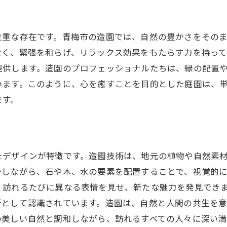
持続可能な造園デザインとは
エコフレンドリーな造園の実践
貴重な存在です。青梅市の造園では、自然の豊かさをその
環境を尊重する庭園の設計哲学
なく、緊張を和らげ、リラックス効果をもたらす力を持っ
造園における自然との一体感の追求
提供します。造園のプロフェッショナルたちは、緑の配置
青梅市の自然との調和を考えた造園
います。このように、心を癒すことを目的とした庭園は、
青梅市の自然美を引き出す造園のテクニック
ます。
自然の美しさを活かす造園の技術
庭園での光と影の演出
水の要素を取り入れた庭園デザイン
たデザインが特徴です。造園技術は、地元の植物や自然素
植栽の選定と配置のポイント
かしながら、石や木、水の要素を配置することで、視覚的
自然素材の活用と管理
、訪れるたびに異なる表情を見せ、新たな魅力を発見でき
造園における視覚的効果の活用
所として認識されています。造園は、自然と人間の共生を
青梅市で体感する造園の芸術的な魅力
の美しい自然と調和しながら、訪れるすべての人々に深い満