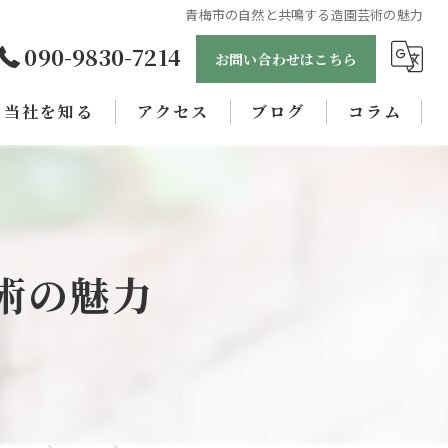
青梅市の自然と共鳴する造園芸術の魅力
090-9830-7214
お問い合わせはこちら
当社を知る
アクセス
ブログ
コラム
未経験
正社員
女性
術の魅力
職人
学歴不問