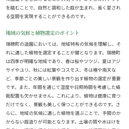
を踏むことで、自然と調和した庭が生まれ、長く愛され
季節ごとの植物の変化を楽しむ方法
る空間を実現することができるのです。
土壌に合わせた植物の選び方
瑞穂町の自然美を最大限に引き出す造園のポイ
地域の気候と植物選定のポイント
ント
瑞穂町の造園においては、地域特有の気候を理解し、そ
自然の地形を活かした庭作りの秘訣
れに適した植物を選定することが鍵となります。瑞穂町
視覚効果を高める配置技術
は四季が明確な地域であり、春は桜やツツジ、夏はアジ
地元の素材を使った庭の演出方法
サイやユリ、秋には紅葉やコスモス、冬は椿や南天な
自然と人工物の調和を図るデザイン
ど、季節ごとの美しい景観を作り出す植物の選定が重要
庭に溶け込むナチュラルな動線作り
です。また、年間を通じて湿度や日照時間を考慮した植
季節ごとの光と影を楽しむ
栽配置も欠かせません。これにより、植物は健康に育つ
だけでなく、景観も美しく保つことができるのです。さ
造園のプロが教える瑞穂町で理想の庭を実現す
らに、地域の気候に適した植物を選ぶことで、手間のか
る方法
からない庭造りが可能となります。土壌の質や水はけを
プロの視点から見た造園計画の立て方