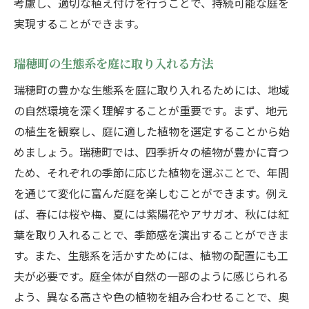
考慮し、適切な植え付けを行うことで、持続可能な庭を
効果的な造園プロジェクトの進め方
実現することができます。
地域に根ざした庭師の選び方
予算内で理想を実現するテクニック
瑞穂町の生態系を庭に取り入れる方法
施工後のメンテナンスのコツ
瑞穂町の豊かな生態系を庭に取り入れるためには、地域
造園における失敗を避けるポイント
の自然環境を深く理解することが重要です。まず、地元
瑞穂町の造園で自然と調和した空間を作る秘訣
の植生を観察し、庭に適した植物を選定することから始
自然素材を用いた庭のデザイン
めましょう。瑞穂町では、四季折々の植物が豊かに育つ
ため、それぞれの季節に応じた植物を選ぶことで、年間
自然との共生を意識したゾーニング
を通じて変化に富んだ庭を楽しむことができます。例え
環境に優しい庭作りのための選択肢
ば、春には桜や梅、夏には紫陽花やアサガオ、秋には紅
地域の自然音を活かした庭の設計
葉を取り入れることで、季節感を演出することができま
エコロジカルな庭を目指すための工夫
す。また、生態系を活かすためには、植物の配置にも工
庭での自然体験を強化する方法
夫が必要です。庭全体が自然の一部のように感じられる
瑞穂町の魅力を庭に反映するための造園技術
よう、異なる高さや色の植物を組み合わせることで、奥