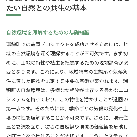
地域住民との環境協調を考慮した造園
たい自然との共生の基本
造園で瑞穂町の四季を楽しむ庭作りのアイデア
春の花々を彩る庭のデザイン
自然環境を理解するための基礎知識
夏の涼を感じる水辺の造園
秋の紅葉を楽しむ演出方法
瑞穂町での造園プロジェクトを成功させるためには、地
域の自然環境を深く理解することが不可欠です。まず初
冬景色を魅せる庭の工夫
めに、土地の特性や植生を把握するための現地調査が必
四季折々の植物を取り入れるメリット
要となります。これにより、地域特有の生態系や気候条
季節ごとのメンテナンスの重要性
件に適した植物を選定する重要な基盤が築かれます。瑞
地域特有の植物を活かした瑞穂町での造園の工
穂町の自然環境は、多様な動植物が共存する豊かなエコ
夫
システムを持っており、この特性を活かすことが造園の
瑞穂町で育つ代表的な植物の紹介
第一歩です。そのためには、季節ごとの気候の変化や土
在来種と外来種を組み合わせる技術
壌の特性を理解することが不可欠です。さらに、地元住
地域特有の植物を生かした景観作り
民と交流を図り、彼らの自然観や地域の価値観を反映し
植物の配置で変わる庭の印象
た庭造りを心掛けることが大切です。こうしたステップ