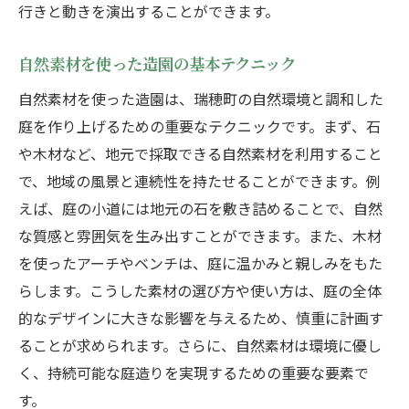
地元の風景を取り入れる造園方法
行きと動きを演出することができます。
地域文化を反映した庭のデザイン
自然素材を使った造園の基本テクニック
地元の石材を使ったアクセントの配置
自然素材を使った造園は、瑞穂町の自然環境と調和した
地域の歴史を感じさせる庭の演出
庭を作り上げるための重要なテクニックです。まず、石
伝統的な手法を現代風にアレンジする技術
や木材など、地元で採取できる自然素材を利用すること
地域の風土を活かした庭作り
で、地域の風景と連続性を持たせることができます。例
理想の庭を形にする瑞穂町での造園のステップ
えば、庭の小道には地元の石を敷き詰めることで、自然
計画段階で考慮すべき要素の確認
な質感と雰囲気を生み出すことができます。また、木材
庭のテーマ設定とコンセプト作り
を使ったアーチやベンチは、庭に温かみと親しみをもた
デザイン案の作成とフィードバックの重要
らします。こうした素材の選び方や使い方は、庭の全体
性
的なデザインに大きな影響を与えるため、慎重に計画す
ることが求められます。さらに、自然素材は環境に優し
施工スケジュールの立て方と管理
く、持続可能な庭造りを実現するための重要な要素で
完成後のチェックポイントと修正
す。
継続的なメンテナンス計画の立案