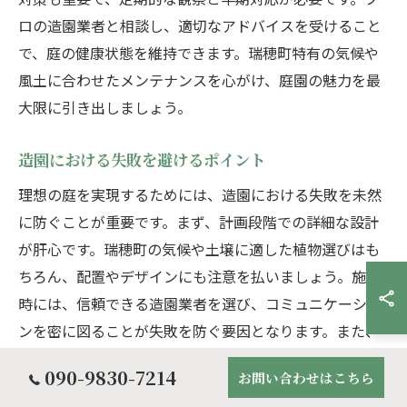
ロの造園業者と相談し、適切なアドバイスを受けること
で、庭の健康状態を維持できます。瑞穂町特有の気候や
風土に合わせたメンテナンスを心がけ、庭園の魅力を最
大限に引き出しましょう。
造園における失敗を避けるポイント
理想の庭を実現するためには、造園における失敗を未然
に防ぐことが重要です。まず、計画段階での詳細な設計
が肝心です。瑞穂町の気候や土壌に適した植物選びはも
ちろん、配置やデザインにも注意を払いましょう。施工
時には、信頼できる造園業者を選び、コミュニケーショ
ンを密に図ることが失敗を防ぐ要因となります。また、
施行後のメンテナンスを怠ると、せっかくの庭が劣化す
090-9830-7214
お問い合わせはこちら
ることがあります。定期的な手入れを習慣化し、庭の状