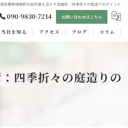
都西多摩郡瑞穂町の自然美を活かす造園術：四季折々の庭造りのポイント
090-9830-7214
お問い合わせはこちら
当社を知る
アクセス
ブログ
コラム
未経験
正社員
術：四季折々の庭造りの
女性
職人
学歴不問