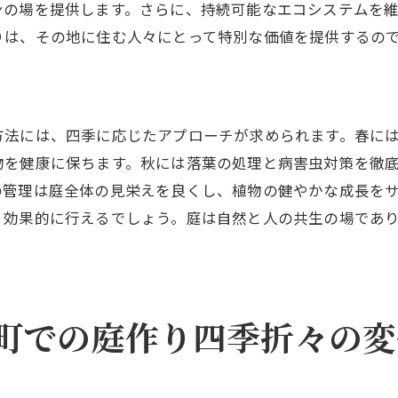
視線誘導を意識したガーデンデザイン
ンの場を提供します。さらに、持続可能なエコシステムを
植物と構造物の調和を図る配置
りは、その地に住む人々にとって特別な価値を提供するの
季節感を演出するための植栽テクニック
小さなスペースを生かす配置術
魅力的な庭を実現するための配置のコツ
方法には、四季に応じたアプローチが求められます。春に
穂町の四季を取り入れた造園の魅力庭作りのヒント集
物を健康に保ちます。秋には落葉の処理と病害虫対策を徹
季節ごとの庭の楽しみ方
の管理は庭全体の見栄えを良くし、植物の健やかな成長を
り効果的に行えるでしょう。庭は自然と人の共生の場であ
四季折々のイベントと庭活用法
庭に季節感を持たせるための植栽計画
四季を通じて美しい庭を保つ秘訣
四季の変化を活かした庭デザイン例
町での庭作り四季折々の変
季節に応じた庭のメンテナンス方法
地よい空間を実現する瑞穂町の庭造り自然美を活かしたデ