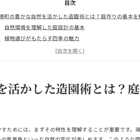
目次
穂町の豊かな自然を活かした造園術とは？庭作りの基本を
自然環境を理解した庭設計の基本
植物選びがもたらす四季の魅力
瑞穂町ならではの気候に合った庭作り
持続可能な造園を目指すためのポイント
庭に自然の風景を取り入れる手法
プロが教える庭のメンテナンス方法
を活かした造園術とは？庭
京都西多摩郡瑞穂町での庭作り四季折々の変化を楽しむ方
春に咲く花々と新緑の楽しみ方
夏の庭を涼しく保つ工夫
秋の紅葉を活かした庭デザイン
かすためには、まずその特性を理解することが重要です。
冬の庭を彩る常緑植物の選び方
冬の雪景色といった自然の変化が楽しめます。このような