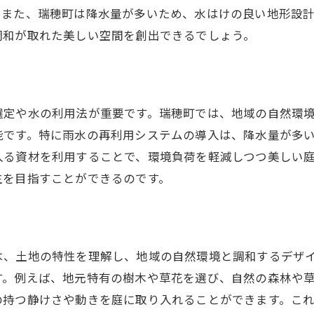
。また、瑞穂町は降水量が多いため、水はけの良い地形設
耐寒性と耐暑性を考慮した植物選定
調和が取れた美しい空間を創出できるでしょう。
庭の全体調和を目指した植栽計画
植物選びで失敗しないためのチェックリスト
ト
然との調和を考えた庭作り瑞穂町の造園成功事例から学ぶ
選定や水の利用法が重要です。瑞穂町では、地域の自然環
成功事例に学ぶ庭設計のポイント
能です。特に雨水の再利用システムの導入は、降水量が多
プロが手掛けた庭のデザイン手法
入る資材を利用することで、環境負荷を軽減しつつ美しい
自然との一体感を演出する工夫
生を目指すことができるのです。
持続可能な庭を実現した事例
瑞穂町の自然を活かしたデザインの特徴
成功事例から得た庭作りのヒント
は、土地の特性を理解し、地域の自然環境と調和するデザ
京都西多摩郡瑞穂町での造園魅力的な庭を作る配置のテク
す。例えば、地元特有の樹木や草花を選び、自然の森林や
庭のバランスを整える配置の基本
の持つ静けさや動きを庭に取り入れることができます。こ