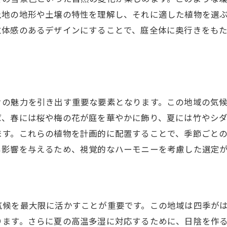
四季を通じて変化を楽しむ庭造りのヒント
土地の地形や土壌の特性を理解し、それに適した植物を選
立体感のあるデザインにすることで、庭全体に奥行きをも
庭の自然美を最大限に引き出す方法
園初心者でもできる瑞穂町の自然美を引き出す庭作りのコ
初めての庭作りに必要な基本知識
手軽に始められる植物の選定方法
初心者向けの簡単な庭デザイン
々の魅力を引き出す重要な要素となります。この地域の気
ば、春には桜や梅の花が庭を華やかに飾り、夏には竹やシ
庭作りで失敗しないためのポイント
ます。これらの植物を計画的に配置することで、季節ごと
造園費用を抑えるアイデア
も影響を与えるため、視覚的なハーモニーを考慮した選定
プロに頼らずにできる庭の手入れ
域特有の環境に合わせた植物選び瑞穂町での造園のポイン
瑞穂町の気候に適した植物選び
気候を最大限に活かすことが重要です。この地域は四季が
地域特有の土壌と植物の関係
ります。さらに夏の高温多湿に対応するために、日陰を作
庭に取り入れるべき自生植物