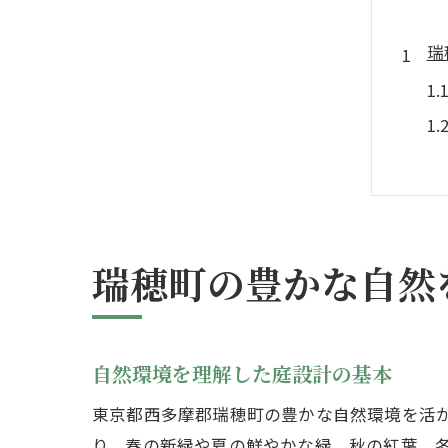
瑞
瑞穂町の豊かな自然
東
自然環境を理解した庭設計の基本
東京都西多摩郡瑞穂町の豊かな自然環境を活
り、春の新緑や夏の鮮やかな緑、秋の紅葉、