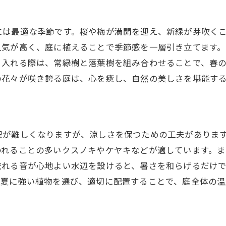
心地よい庭を作るためのデザインの基本
自然美を最大限に活かすためのレイアウト
には最適な季節です。桜や梅が満開を迎え、新緑が芽吹く
居心地の良い空間を演出する要素
人気が高く、庭に植えることで季節感を一層引き立てます
プロが教える庭の雰囲気作りのコツ
り入れる際は、常緑樹と落葉樹を組み合わせることで、春
自然素材を取り入れた庭デザインの特徴
の花々が咲き誇る庭は、心を癒し、自然の美しさを堪能す
自然と調和する庭づくりのアイデア
理が難しくなりますが、涼しさを保つための工夫がありま
われることの多いクスノキやケヤキなどが適しています。
流れる音が心地よい水辺を設けると、暑さを和らげるだけ
。夏に強い植物を選び、適切に配置することで、庭全体の温