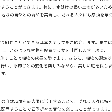
季節ごとのメンテナンス方法
ンすることができます。特に、水はけの良い土地が多いた
、地域の自然との調和を実現し、訪れる人々にも感動を与
一年を通して楽しめる庭の工夫
瑞穂町の自然を活かした造園テクニックの極意
自然と調和する庭の配置術
地形を活かした立体的な庭造り
取り組むことができる基本ステップをご紹介します。まず
水を使った庭の演出方法
定し、どのような植物を配置するかを計画します。次に、
を施すことで植物の成長を助けます。さらに、植物の選定
石材を使った和の空間の作り方
に行い、季節ごとの変化を楽しみながら、美しい庭を保ち
生態系を考慮した庭造りのポイント
ます。
環境に配慮した持続可能な造園
瑞穂町で理想の庭を実現する造園の工夫
目的別に選ぶ庭のスタイル
有の自然環境を最大限に活用することで、訪れる人々に特
プライバシーを確保する造園テクニック
に配置することで四季折々の変化を楽しむことができます
使いやすさを考慮した庭の設計