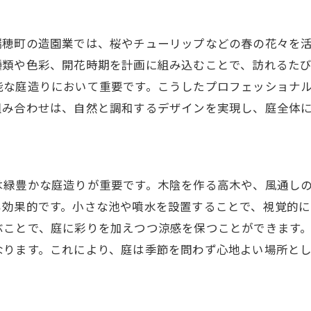
初めての造園プロジェクトの流れ
実際の施工例から学ぶ成功事例
瑞穂町の造園業では、桜やチューリップなどの春の花々を
造園計画を立てる際の注意点
種類や色彩、開花時期を計画に組み込むことで、訪れるた
コミュニケーションを重視した庭造り
能な庭造りにおいて重要です。こうしたプロフェッショナ
地元の業者と協力するメリット
組み合わせは、自然と調和するデザインを実現し、庭全体
造園を通じた地域活性化の可能性
は緑豊かな庭造りが重要です。木陰を作る高木や、風通し
も効果的です。小さな池や噴水を設置することで、視覚的に
ぶことで、庭に彩りを加えつつ涼感を保つことができます
なります。これにより、庭は季節を問わず心地よい場所と