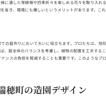
造園業界で働くための資格とスキル
気候に適した常緑樹や四季折々を楽しめる花々を取り入れ
地元での造園ビジネスの始め方
間を省き、環境にも優しいというメリットがあります。こ
瑞穂町の造園業界動向と未来
地域コミュニティとの連携方法
造園プロフェッショナルへの道
造園のプロが教える瑞穂町の庭造りのヒント
町での庭作りにおいて大いに役立ちます。プロたちは、地
プロが選ぶおすすめの植物リスト
えば、庭全体のバランスを考慮し、植物の配置を工夫するこ
テナンスの負担を軽減することも重要です。このようなプ
長持ちする庭を作る秘訣
庭の手入れを楽にする方法
造園道具と機材の選び方
プロジェクト管理とスケジュールのコツ
瑞穂町の造園デザイン
失敗しない庭造りQ&A
瑞穂町で造園を目指すあなたへの実践的ガイド