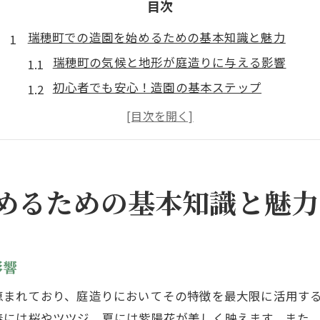
目次
瑞穂町での造園を始めるための基本知識と魅力
瑞穂町の気候と地形が庭造りに与える影響
初心者でも安心！造園の基本ステップ
地域の特性を活かした庭造りの魅力
瑞穂町における造園の歴史と文化
地元の植物を取り入れた庭の作り方
造園プロに学ぶ基礎知識とスキル
めるための基本知識と魅力
四季を通じて楽しむ瑞穂町の造園デザイン
春の花々で彩る庭のデザイン
夏に涼を呼ぶ造園アイデア
影響
秋の紅葉を引き立てる庭造り
恵まれており、庭造りにおいてその特徴を最大限に活用す
冬の庭を彩る常緑樹の選び方
春には桜やツツジ、夏には紫陽花が美しく映えます。また