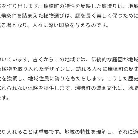
庭を作り出します。瑞穂町の特性を反映した庭造りは、地
予算に応じた造園プランの立て方
気候条件を踏まえた植物選びは、庭を長く美しく保つため
DIYでできる簡単な庭造りアイデア
語る場となり、人々に深い印象を与えるのです。
プロと一緒に作るオーダーメイドの庭
植物選びから始める瑞穂町での造園プロジェクト
瑞穂町で育てやすい植物の種類
ついています。古くからこの地域では、伝統的な庭園が地
庭のテーマに合わせた植物選び
の植物を取り入れたデザインは、訪れる人々に瑞穂町の歴
ヒートアイランド対策に効果的な植栽
化を強調し、地域住民に誇りをもたらします。こうした歴
フラワーガーデンの設計と植物配置
忘れられない体験を提供します。瑞穂町の造園文化は、地
観賞用だけでない実用的な植栽
ます。
植物の成長を見越した計画の立て方
瑞穂町の地域特性を活かした造園キャリアの始め方
地域での造園の需要とトレンド
取り入れることは重要です。地域の特性を理解し、それに