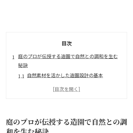
目次
庭のプロが伝授する造園で自然との調和を生む
秘訣
自然素材を活かした造園設計の基本
環境に優しい庭づくりのポイント
持続可能な庭を実現するための植物選び
水と石を用いた自然なアクセントの取り入
れ方
庭のプロが伝授する造園で自然との調
地域特有の自然環境を生かすアプローチ
和を生む秘訣