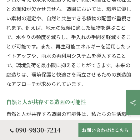
との調和が欠かせません。造園においては、環境に優し
い素材の選定や、自然と共生できる植物の配置が重視さ
れます。例えば、地元の気候に適した植物を選ぶこと
で、水やりの頻度を減らし、手入れの手間を軽減するこ
とが可能です。また、再生可能エネルギーを活用したラ
イトアップや、雨水の再利用システムを導入すること
で、環境負荷を最小限に抑えることができます。未来の
庭造りは、環境保護と快適さを両立させるための創造的
なアプローチが求められています。
自然と人が共存する造園の可能性
自然と人が共存する造園の可能性は、私たちの生活環境
をより豊かにする鍵となります。造園を通じて、自然の
090-9830-7214
お問い合わせはこちら
美しさを身近に感じることができる空間を創り出すこと