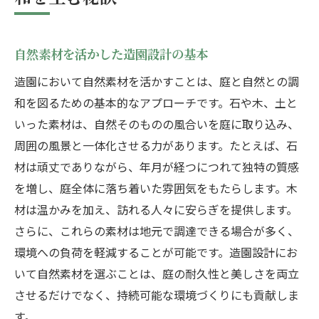
造園で生まれるコミュニティの調和
四季を楽しむ庭造り造園の配置で生まれる美し
さ
自然素材を活かした造園設計の基本
季節ごとの植物選びと配置のコツ
造園において自然素材を活かすことは、庭と自然との調
春の庭を彩る造園アイデア
和を図るための基本的なアプローチです。石や木、土と
夏の爽やかさを演出する植物の配置
いった素材は、自然そのものの風合いを庭に取り込み、
周囲の風景と一体化させる力があります。たとえば、石
秋の紅葉を引き立てる庭のデザイン
材は頑丈でありながら、年月が経つにつれて独特の質感
冬の静けさを楽しむ庭づくり
を増し、庭全体に落ち着いた雰囲気をもたらします。木
四季折々の変化を感じるための造園の工夫
材は温かみを加え、訪れる人々に安らぎを提供します。
草木と石の配置が生む調和の庭造園の魅力
さらに、これらの素材は地元で調達できる場合が多く、
石と植物のバランスを考慮した庭設計
環境への負荷を軽減することが可能です。造園設計にお
日本庭園における石の配置技法
いて自然素材を選ぶことは、庭の耐久性と美しさを両立
植物の成長を考慮した配置のポイント
させるだけでなく、持続可能な環境づくりにも貢献しま
自然石を用いた庭のアクセント
す。