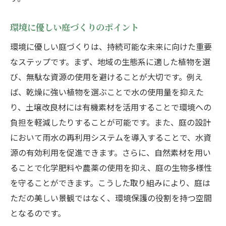
草木と石の相互作用が生む庭の美
環境に優しい庭づくりのポイント
植物と石の調和で生まれる庭の統一感
環境に優しい庭づくりは、持続可能な未来に向けた重要
心地よい空間を作るための造園配置のポイント
なステップです。まず、地域の生態系に適した植物を選
プライバシーを考慮した庭のレイアウト
び、無駄な資源の使用を避けることが大切です。例え
風通しを良くする植栽配置の工夫
ば、乾燥に強い植物を選ぶことで水の使用量を抑えた
光を取り入れる庭のデザイン
り、土壌改良材には有機素材を活用することで環境への
音や香りを楽しむための造園アイデア
負担を軽減したりすることが可能です。また、庭の設計
リラックススペースを作るための配置方法
において雨水の再利用システムを導入することで、水資
調和の取れた空間を生む植物選び
源の有効利用を促進できます。さらに、自然素材を用い
ることで化学肥料や農薬の使用を抑え、庭の生物多様性
造園で叶える美しさと自然の共存プロの視点か
を守ることができます。こうした取り組みにより、庭は
ら
ただの美しい景観ではなく、環境保護の役割を持つ空間
持続可能な庭づくりの最新トレンド
となるのです。
エコフレンドリーな造園の実践事例