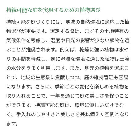
自然環境保護と美しさを両立する庭
持続可能な庭を実現するための植物選び
造園における自然素材の利用法
持続可能な庭づくりには、地域の自然環境に適応した植
プロが考える未来の庭造り
物選びが重要です。選定する際は、まずその土地特有の
自然と人が共存する造園の可能性
気候条件を考慮し、湿度や日光の影響が少ない植物を選
四季折々の植物を活かした調和の庭造園のテク
ぶことが推奨されます。例えば、乾燥に強い植物は水や
ニック
りの手間を軽減し、逆に湿潤な環境に適した植物は土壌
地域に根ざした植物選びの重要性
の水分をうまく利用します。また、地元の植物を選ぶこ
とで、地域の生態系に貢献しつつ、庭の維持管理も容易
季節感を引き立てる花々の配置
になります。さらに、季節ごとの変化を楽しめる植物を
樹木を活かした季節の演出法
取り入れることで、一年を通じて庭の美しさを保つこと
四季を感じる庭のための植物配置
ができます。持続可能な庭は、環境に優しいだけでな
自然な植栽で生まれる庭の調和
く、手入れのしやすさと美しさを兼ね備えた空間となり
季節ごとの変化を楽しむための造園アイデ
ます。
ア