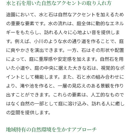
造園を通して実現する庭のハーモニーと美
水と石を用いた自然なアクセントの取り入れ方
庭全体の統一感を生む造園テクニック
造園において、水と石は自然なアクセントを加えるため
異なる要素を融合させるデザインの秘訣
の重要な要素です。水の流れは、庭全体に動的なエネル
歴史と現代の融合を楽しむ庭造り
ギーをもたらし、訪れる人々に心地よい音を提供しま
す。例えば、小川のような水の通り道を作ることで、庭
色と形で引き立てる調和の庭
に爽やかさを演出できます。一方、石はその形状や配置
多様な生態系を持つ庭の魅力
によって、庭に重厚感や安定感を加えます。自然石を用
庭で感じる自然との共生
いた小道や、庭の中央に据えた大きな石は、視覚的なポ
プロが考える造園の配置で生まれる心の安らぎ
イントとして機能します。また、石と水の組み合わせに
リラクゼーションを促す庭のデザイン
より、滝や池を作ると、一層の見応えのある景観を作り
ストレスを軽減するための植物選び
出すことができます。これらの要素は、人工的なもので
自然の音色と香りで癒される庭
はなく自然の一部として庭に溶け込み、訪れる人に癒し
の空間を提供します。
心と体を癒す造園の空間づくり
精神的な安らぎを提供する庭の要素
地域特有の自然環境を生かすアプローチ
美しい庭で心の調和を保つ方法