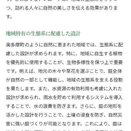
つ、訪れる人々に自然の美しさを伝える効果がありま
季節の移ろいを感じる庭の魅力
す。
環境に配慮した造園デザインの重要性
エコロジカルな庭造りの実現
地域特有の生態系に配慮した設計
水資源を大切にする設計方法
奥多摩町のように自然に恵まれた地域では、生態系に配
再生可能な素材の活用法
慮した設計が求められます。特に、地域に自生する植物
低炭素社会を目指す造園管理
を優先的に使用することが、生物多様性を保つ上で重要
自然エネルギーを取り入れた庭
です。例えば、地元の木々や草花を選ぶことで、庭全体
地域の自然環境を守る造園
が自然の一部として機能し、地域の生態系を支える役割
を果たします。また、水資源の有効利用も考慮に入れた
自然との調和を目指す造園管理専門家の知見
設計が求められ、雨水を貯めて利用するシステムを導入
専門家が教える効果的な植栽技術
することで、水の浪費を防ぎます。さらに、庭の地形を
自然環境に基づくデザインの基本
活かした設計を行うことで、土壌の浸食を防ぎ、自然災
生態系を考慮した空間設計
害に強い庭づくりが可能となります。これにより、庭は
専門家が語る庭の持続性の秘訣