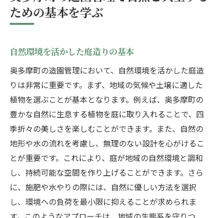
地域住民と協力した緑化活動
ための基本を学ぶ
地元の気候と土壌に適した植物選びのコツ
奥多摩町の気候特性を考慮した植物選定
自然環境を活かした庭造りの基本
土壌の種類と適切な改良方法
四季に応じた植物の選び方
奥多摩町の造園管理において、自然環境を活かした庭造
りは非常に重要です。まず、地域の気候や土壌に適した
病害虫に強い植物の選定基準
植物を選ぶことが基本となります。例えば、奥多摩町の
地域性を重視した植栽計画
豊かな自然に生息する植物を庭に取り入れることで、四
自然災害に強い庭づくり
季折々の美しさを楽しむことができます。また、自然の
奥多摩町の四季を彩る庭づくりの秘訣
地形や水の流れを考慮し、無理のない設計を心がけるこ
春の花々で彩る庭のデザイン
とが重要です。これにより、庭が地域の自然環境と調和
夏の清涼感溢れる緑の使い方
し、持続可能な空間を作り上げることができます。さら
秋の紅葉を活かした景観設計
に、施肥や水やりの際には、自然に優しい方法を選択
冬でも楽しめる植栽選び
し、環境への負荷を最小限に抑えることが求められま
す。このようなアプローチは、地域の生態系を守りつ
年間を通じた庭のメンテナンス