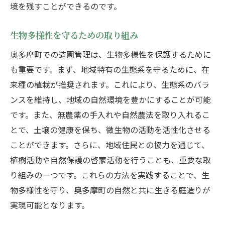
境を残すことができるのです。
自然のリズムに合わせた庭の変化
静けさを楽しむための庭づくり
生物多様性を守るための取り組み
植物がもたらす心の癒し効果
奥多摩町での造園管理は、生物多様性を保護するために
奥多摩町の造園管理がもたらす地域社会への貢
も重要です。まず、地域特有の生態系を守るために、在
献
来種の植栽が推奨されます。これにより、生態系のバラ
地域経済の活性化に寄与する造園
ンスを維持し、地域の自然環境を豊かにすることが可能
コミュニティの絆を深める緑地活動
です。また、無農薬の手入れや自然農法を取り入れるこ
観光資源としての庭の価値
とで、土壌の健康を保ち、微生物の活動を活性化させる
ことができます。さらに、地域住民との協力を通じて、
教育プログラムとしての造園事業
植樹活動や自然保護の啓蒙活動を行うことも、重要な取
地域住民の生活を豊かにする緑化
り組みの一つです。これらの方法を実践することで、生
持続可能な地域社会づくりへの貢献
物多様性を守り、奥多摩町の自然と共に生きる庭造りが
実現可能となります。