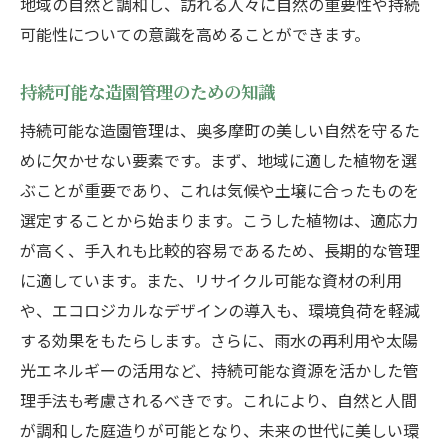
地域の自然と調和し、訪れる人々に自然の重要性や持続
地域環境を活かした造園アイディア
可能性についての意識を高めることができます。
成功事例に学ぶ造園管理のポイント
持続可能な造園管理のための知識
奥多摩町での持続可能な庭づくりの実践法
再利用可能な資材の選び方
持続可能な造園管理は、奥多摩町の美しい自然を守るた
めに欠かせない要素です。まず、地域に適した植物を選
コミュニティガーデンの導入事例
ぶことが重要であり、これは気候や土壌に合ったものを
地元産の植物を活かした庭造り
選定することから始まります。こうした植物は、適応力
持続可能なメンテナンスのコツ
が高く、手入れも比較的容易であるため、長期的な管理
環境教育を取り入れた緑化活動
に適しています。また、リサイクル可能な資材の利用
地域社会と共に歩む庭づくり
や、エコロジカルなデザインの導入も、環境負荷を軽減
自然美を生かした造園管理で心地よい暮らしを
する効果をもたらします。さらに、雨水の再利用や太陽
心地よい空間を作るためのデザイン
光エネルギーの活用など、持続可能な資源を活かした管
理手法も考慮されるべきです。これにより、自然と人間
自然素材を活かした庭の魅力
が調和した庭造りが可能となり、未来の世代に美しい環
庭と住宅の調和を考えた設計