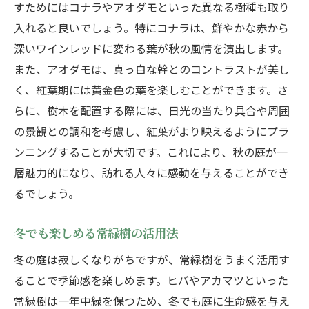
すためにはコナラやアオダモといった異なる樹種も取り
庭にストーリーを持たせるための工夫
入れると良いでしょう。特にコナラは、鮮やかな赤から
植物と構造物のバランスを取る方法
深いワインレッドに変わる葉が秋の風情を演出します。
自然素材を活かした庭の創作
また、アオダモは、真っ白な幹とのコントラストが美し
歴史や文化を反映させた庭作りのアイデア
く、紅葉期には黄金色の葉を楽しむことができます。さ
地域に適した植物選びで庭を魅力的にする方法
らに、樹木を配置する際には、日光の当たり具合や周囲
地域の気候に強い植物の選定
の景観との調和を考慮し、紅葉がより映えるようにプラ
ンニングすることが大切です。これにより、秋の庭が一
土質に合った植物選びのポイント
層魅力的になり、訪れる人々に感動を与えることができ
地域独特の植生を利用した庭作り
るでしょう。
在来種を活かした自然庭園の提案
地域の四季に合った花の選び方
冬でも楽しめる常緑樹の活用法
環境保護を考慮した植物選び
冬の庭は寂しくなりがちですが、常緑樹をうまく活用す
四季の変化を活かした造園術で庭を彩る
ることで季節感を楽しめます。ヒバやアカマツといった
春の訪れを知らせる花木の選択
常緑樹は一年中緑を保つため、冬でも庭に生命感を与え