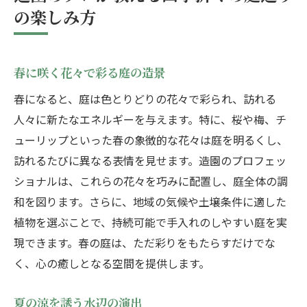
季節を感じる庭のメンテナンス方法
の楽しみ方
魅力的な庭を造るための植物選びの秘訣
地域に適した植物の選定基準
春に咲く花々で彩る庭の造景
庭のテーマに合わせた植物配置
病害虫に強い植物の選び方
春になると、庭は色とりどりの花々で彩られ、訪れる
人々に新たなエネルギーを与えます。特に、桜や梅、チ
色彩豊かな庭を作るための花選び
ューリップといった春の象徴的な花々は庭を明るくし、
環境に優しい植物の選び方
訪れるたびに異なる表情を見せます。造園のプロフェッ
成長を見越した植物配置の工夫
ショナルは、これらの花々を巧みに配置し、庭全体の調
造園スペシャリストが提案する庭のデザインア
和を図ります。さらに、地域の気候や土壌条件に適した
イデア
植物を選ぶことで、持続可能で手入れのしやすい庭を実
庭に立体感を与えるテラスの利用
現できます。春の庭は、ただ彩りをもたらすだけでな
石材を活かした和風庭園のデザイン
く、心の癒しとなる空間を提供します。
モダンな庭を演出するコンテンポラリーデ
ザイン
夏の涼を誘う水辺の演出