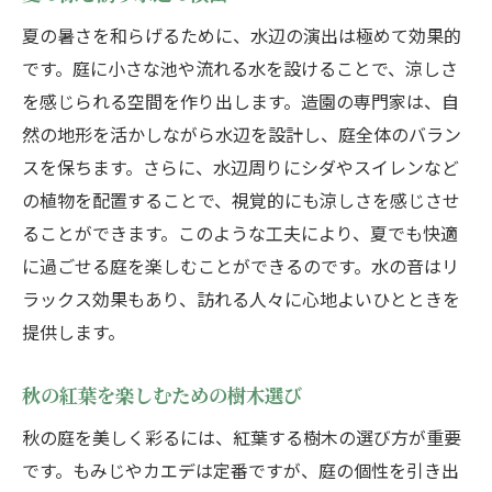
プライバシーを守るための緑の壁
夏の暑さを和らげるために、水辺の演出は極めて効果的
小さな庭でもできるデザイン工夫
です。庭に小さな池や流れる水を設けることで、涼しさ
を感じられる空間を作り出します。造園の専門家は、自
自然を取り入れた庭のレイアウト
然の地形を活かしながら水辺を設計し、庭全体のバラン
一年中楽しめる庭を造るためのポイント
スを保ちます。さらに、水辺周りにシダやスイレンなど
季節ごとの見所を作るための工夫
の植物を配置することで、視覚的にも涼しさを感じさせ
庭に彩りを与える四季折々の花
ることができます。このような工夫により、夏でも快適
手間を省くための自動灌漑システム
に過ごせる庭を楽しむことができるのです。水の音はリ
冬場でも楽しめる庭の照明設計
ラックス効果もあり、訪れる人々に心地よいひとときを
メンテナンスを簡単にするためのヒント
提供します。
四季を通じて楽しむための庭の構成
秋の紅葉を楽しむための樹木選び
庭造りのプロが教える個性豊かな庭の創り方
秋の庭を美しく彩るには、紅葉する樹木の選び方が重要
個性を引き立てる庭のテーマ設定
です。もみじやカエデは定番ですが、庭の個性を引き出
アートを取り入れた庭の演出方法