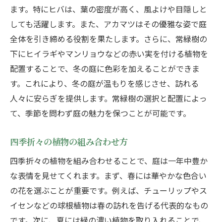
夏の暑さを軽減する木陰の作り方
ます。特にヒバは、葉の密度が高く、風よけや目隠しと
秋の風景を彩る紅葉樹の利用
しても活躍します。また、アカマツはその優雅な姿で庭
全体を引き締める役割を果たします。さらに、常緑樹の
冬の庭を華やかにするための常緑樹
下にヒイラギやマンリョウなどの赤い実を付ける植物を
季節ごとの花壇の配置とデザイン
配置することで、冬の庭に色彩を加えることができま
時間の経過を楽しむための植物配置
す。これにより、冬の庭が温もりを感じさせ、訪れる
造園のスペシャリストと共に庭をより楽しくす
人々に安らぎを提供します。常緑樹の選択と配置によっ
るヒント
て、季節を問わず庭の魅力を保つことが可能です。
庭での過ごし方のバリエーション
造園のプロとのコラボレーション方法
四季折々の植物の組み合わせ方
庭を舞台にしたイベントの企画
四季折々の植物を組み合わせることで、庭は一年中豊か
子どもと一緒に楽しむ庭の活動
な表情を見せてくれます。まず、春には華やかな色合い
コミュニティガーデンの活用方法
の花を選ぶことが重要です。例えば、チューリップやス
イセンなどの球根植物は春の訪れを告げる代表的なもの
庭でのリラクゼーションスペースの設計
です。次に、夏には緑の濃い植物を取り入れることで、