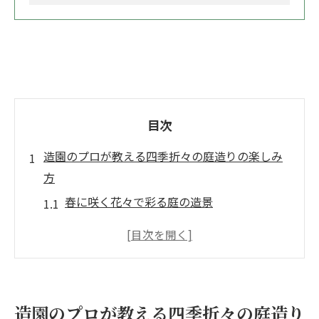
目次
造園のプロが教える四季折々の庭造りの楽しみ
方
春に咲く花々で彩る庭の造景
夏の涼を誘う水辺の演出
秋の紅葉を楽しむための樹木選び
冬でも楽しめる常緑樹の活用法
四季折々の植物の組み合わせ方
造園のプロが教える四季折々の庭造り