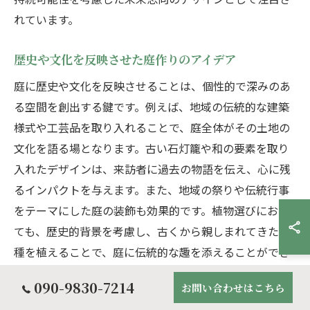
れています。
歴史や文化を反映させた庭作りのアイデア
庭に歴史や文化を反映させることは、個性的で深みのあ
る空間を創出する鍵です。例えば、地域の伝統的な建築
様式や工芸品を取り入れることで、庭全体がその土地の
文化を語る場となります。古い石灯籠や和の要素を取り
入れたデザインは、来訪者に過去の物語を伝え、心に残
るインパクトを与えます。また、地域の祭りや伝統行事
をテーマにした庭の装飾も効果的です。植物選びにおい
ても、歴史的背景を考慮し、古くから親しまれてきた品
種を植えることで、庭に伝統的な趣を添えることができ
ます。これにより、訪れる人々は単なる景観を楽しむだ
090-9830-7214
お問い合わせはこちら
けでなく、地域の歴史や文化を体感し、深い感動を覚え