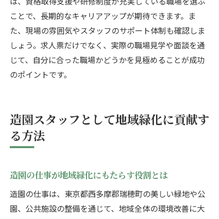
は、資格取得支援や研修制度が充実している職場を選ぶ
街づくりに活きる造園スタッフの提案力
ことで、長期的なキャリアアップが期待できます。ま
地域プロジェクトで磨かれる造園技術の力
た、現場の雰囲気やスタッフのサポート体制も確認しま
造園業界で実感する街への貢献と誇り
しょう。求人票だけでなく、実際の職場見学や面談を通
じて、自分に合った職場かどうかを見極めることが成功
のポイントです。
造園スタッフとして地域緑化に貢献す
る方法
造園の仕事が地域緑化にもたらす役割とは
造園の仕事は、東京都西多摩郡瑞穂町の美しい緑地や公
園、公共施設の整備を通じて、地域全体の環境改善に大