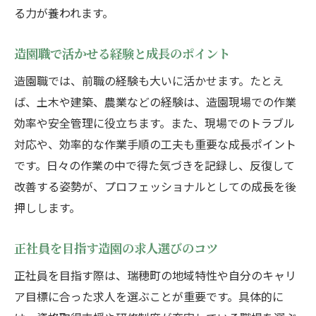
造園職で描く将来のキャリアパスと展望
る力が養われます。
安定した造園の仕事で長期勤務を叶えるコツ
造園業界で長く働くための環境選びの工夫
造園職で活かせる経験と成長のポイント
安定した造園職を維持する働き方のポイン
造園職では、前職の経験も大いに活かせます。たとえ
ト
ば、土木や建築、農業などの経験は、造園現場での作業
造園スタッフに必要な体調管理と健康意識
効率や安全管理に役立ちます。また、現場でのトラブル
長期勤務を目指す造園職のキャリア設計術
対応や、効率的な作業手順の工夫も重要な成長ポイント
です。日々の作業の中で得た気づきを記録し、反復して
造園の現場で信頼される人材になる秘訣
改善する姿勢が、プロフェッショナルとしての成長を後
安定勤務を支える造園会社選びの基準
押しします。
地域密着の造園で街づくりに参加する価値を考
える
正社員を目指す造園の求人選びのコツ
造園を通じた街づくりの価値と社会貢献
正社員を目指す際は、瑞穂町の地域特性や自分のキャリ
地域密着の造園活動がもたらす未来像
ア目標に合った求人を選ぶことが重要です。具体的に
造園職が担う街の景観形成と住民との絆