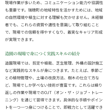
現場作業が多いため、コミュニケーション能力や協調性
面接で伝えたい造園への意欲と適性の表現
も重要です。瑞穂町の地域特性を活かすためには、地域
法
の自然環境や植生に対する理解も欠かせません。未経験
造園就職活動で重視すべきポイント解説
者でも、これらの資質や適性を意識して取り組むこと
未経験から正社員を目指す造園応募の流れ
で、現場での信頼を得やすくなり、着実なキャリア形成
正社員採用後に求められる造園スタッフ像
が実現できます。
造園業界で安定勤務を実現する準備と対策
瑞穂町で造園に挑戦するやりがいと成長の道
造園の現場で身につく実践スキルの紹介
瑞穂町で得られる造園職のやりがいとは
造園現場では、剪定や植栽、芝生管理、外構の設計施工
造園の仕事で体感できる自己成長の瞬間
など実践的なスキルが身につきます。たとえば、季節ご
との植物管理や、土壌の改良方法、樹木の仕立て方な
現場経験が活きる造園スキルの積み重ね
ど、現場でしか学べない技術が豊富です。これらは繰り
造園スタッフ同士の学び合いと連携の大切
返しの作業や現場でのOJT（オン・ザ・ジョブ・トレー
さ
ニング）を通じて習得できます。具体的な手順やポイン
地域社会と共に歩む造園の魅力を実感
トを一つ一つ身につけることで、即戦力として活躍でき