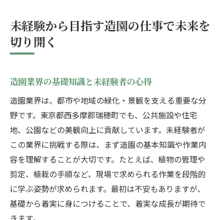
造園職で活かせる経験と成長のポイント
正社員を目指す造園の求人選びのコツ
未経験から目指す造園の仕事で未来を
造園スタッフとして地域緑化に貢献する方法
切り開く
造園の仕事が地域緑化にもたらす役割とは
地域密着の造園活動で得られるやりがい
造園業界の基礎知識と未経験者の心得
造園業務で取り組む緑地管理の工夫と実例
造園業界は、都市や地域の緑化・景観を支える重要な分
公共施設の造園プロジェクトに関わる意義
野です。東京都西多摩郡瑞穂町でも、公共施設や住宅
造園スタッフが考える地域社会への貢献
地、公園などの美観向上に貢献しています。未経験者が
緑化を通じて地域の未来を支える仕事観
この業界に挑戦する際は、まず造園の基本知識や作業内
東京都西多摩郡瑞穂町の造園業界で働く魅力
容を理解することが大切です。たとえば、植物の管理や
造園業界で働く魅力と瑞穂町ならではの特
剪定、植栽の手順など、現場で求められる作業を段階的
徴
に学ぶ姿勢が求められます。最初は不安もありますが、
地域特有の造園案件がもたらすやりがい
基礎から着実に身につけることで、着実な成長が期待で
造園現場で得られる仲間との信頼関係
きます。