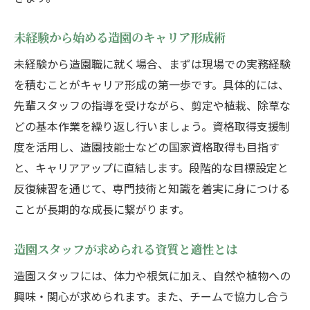
造園のプロが語る瑞穂町の職場環境
未経験から始める造園のキャリア形成術
地域社会に根ざす造園業の誇りと価値
未経験から造園職に就く場合、まずは現場での実務経験
瑞穂町で長く活躍できる造園の仕事観
を積むことがキャリア形成の第一歩です。具体的には、
資格取得支援でキャリアアップを実現する造園
先輩スタッフの指導を受けながら、剪定や植栽、除草な
職
どの基本作業を繰り返し行いましょう。資格取得支援制
造園職で役立つ資格とその取得メリット
度を活用し、造園技能士などの国家資格取得も目指す
資格取得支援を活用した造園キャリア形成
と、キャリアアップに直結します。段階的な目標設定と
未経験から資格を取る造園スタッフの流れ
反復練習を通じて、専門技術と知識を着実に身につける
造園資格の勉強方法とスケジュール例
ことが長期的な成長に繋がります。
資格取得で広がる造園職の活躍フィールド
造園スタッフが求められる資質と適性とは
支援制度を利用した造園業界での成長戦略
造園業界で正社員就職を目指す方へのポイント
造園スタッフには、体力や根気に加え、自然や植物への
興味・関心が求められます。また、チームで協力し合う
造園の正社員求人を選ぶ際のチェック項目