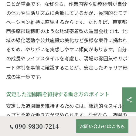
ことが重要です。なぜなら、作業内容や勤務体制が自分
の体力や生活リズムに合致しているかが、長期的なモチ
ベーション維持に直結するからです。たとえば、東京都
西多摩郡瑞穂町のような地域密着型の造園会社では、地
域の緑化活動や公共施設の美化など多様な案件に携われ
るため、やりがいを実感しやすい傾向があります。自分
の成長やライフスタイルを考慮し、現場の雰囲気やサポ
ート体制を事前に確認することが、安定したキャリア形
成の第一歩です。
安定した造園職を維持する働き方のポイント
安定した造園職を維持するためには、継続的なスキルア
ップと柔軟な働き方が求められます。なぜなら、造園の
現場では季節や案件ごとに仕事内容が変化し、幅広い技
090-9830-7214
お問い合わせはこちら
術・知識が必要とされるからです。具体的には、定期的