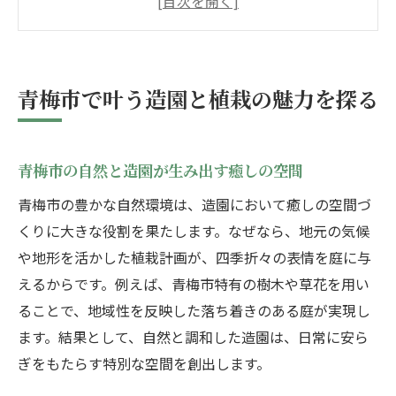
造園を活かした青梅市の庭園デザインの特
徴
青梅市ならではの植栽と造園の工夫とは
青梅市で叶う造園と植栽の魅力を探る
造園の視点から見る青梅市の庭の魅力
和とモダンが調和する庭づくり体験談
青梅市の自然と造園が生み出す癒しの空間
和とモダンを融合した造園体験の魅力
造園が叶える和モダンな庭の実例紹介
青梅市の豊かな自然環境は、造園において癒しの空間づ
くりに大きな役割を果たします。なぜなら、地元の気候
植栽と造園で感じる和と現代の調和
や地形を活かした植栽計画が、四季折々の表情を庭に与
造園の工夫で実現する上質な庭空間
えるからです。例えば、青梅市特有の樹木や草花を用い
和モダン庭園に適した植栽と造園手法
ることで、地域性を反映した落ち着きのある庭が実現し
造園を通じた和とモダンの美しき融合
ます。結果として、自然と調和した造園は、日常に安ら
理想の庭空間を実現する造園の秘訣
ぎをもたらす特別な空間を創出します。
理想を叶える造園計画の始め方と流れ