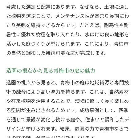
青梅市の気候を活かした造園設計のコツ
考慮した選定と配置にあります。なぜなら、土地に適し
造園で活かす青梅市の気候特性とは
た植物を選ぶことで、メンテナンス性が高まり長期にわ
気候を踏まえた造園と植栽計画の要点
たり美観を維持できるからです。たとえば、耐寒性や耐
造園で変わる青梅市の四季の庭づくり
暑性に優れた樹種を取り入れたり、水はけの良い地形を
活かした庭づくりが挙げられます。これにより、青梅市
青梅市の環境を活かす造園設計の工夫
の自然と調和した持続可能な庭が完成します。
造園が提案する地域特性に合う植栽選び
気候と調和した造園による快適な庭設計
造園の視点から見る青梅市の庭の魅力
美観と機能性を両立する庭づくりのポイント
造園の視点から見ると、青梅市の庭は地域資源と専門技
造園で美観と機能性を両立する秘訣
術の融合により高い魅力を持ちます。これは、自然素材
植栽と造園が支える実用的な庭空間
や在来植物を活用することで、環境に優しく長く楽しめ
造園設計の工夫で快適な庭づくりを実現
る空間が生み出されるためです。成功事例として、四季
美しさと使いやすさを追求する造園提案
を通じて景観が変化し続ける庭や、住まいと調和したデ
造園と植栽が作るバランスの良い庭空間
ザインが挙げられます。結果、造園の力で青梅市ならで
はの庭の魅力が最大限に引き出されます。
造園による美観と機能向上の実践法