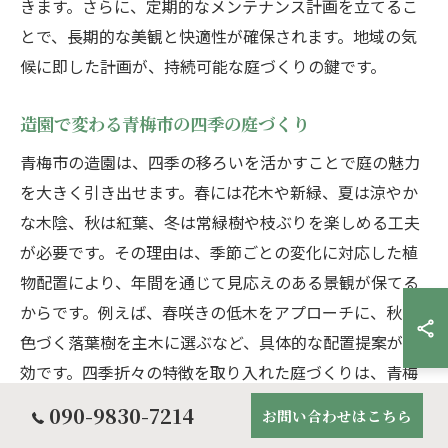
きます。さらに、定期的なメンテナンス計画を立てるこ
とで、長期的な美観と快適性が確保されます。地域の気
候に即した計画が、持続可能な庭づくりの鍵です。
造園で変わる青梅市の四季の庭づくり
青梅市の造園は、四季の移ろいを活かすことで庭の魅力
を大きく引き出せます。春には花木や新緑、夏は涼やか
な木陰、秋は紅葉、冬は常緑樹や枝ぶりを楽しめる工夫
が必要です。その理由は、季節ごとの変化に対応した植
物配置により、年間を通じて見応えのある景観が保てる
からです。例えば、春咲きの低木をアプローチに、秋に
色づく落葉樹を主木に選ぶなど、具体的な配置提案が有
効です。四季折々の特徴を取り入れた庭づくりは、青梅
市での造園の大きな魅力です。
090-9830-7214
お問い合わせはこちら