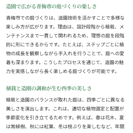
造園で失敗しない庭設計のポイント
造園で広がる青梅市の庭づくりの楽しさ
造園プロが語る美しい庭空間のコツ
青梅市での庭づくりは、造園技術を活かすことで多様な
植栽と造園の選び方で変わる庭の印象
楽しみ方が広がります。理由は、設計段階から植栽、メ
ンテナンスまで一貫して関われるため、理想の庭を段階
造園で理想の庭を実現する具体的ステップ
的に形にできるからです。たとえば、ステップごとに植
造園ならではの長持ちする庭づくりの工夫
物の成長を観察しながら手入れを行うことで、庭への愛
植栽計画で長く楽しむ美しい庭の作り方
着も深まります。こうしたプロセスを通じて、造園の魅
造園視点で考える植栽計画の基本
力を実感しながら長く楽しめる庭づくりが可能です。
四季を楽しむ造園と植栽のポイント
造園で長く美しい庭を維持する方法
植栽と造園の調和が生む四季の美しさ
庭の成長を見据えた植栽と造園の工夫
植栽と造園のバランスが取れた庭は、四季ごとに異なる
造園で実現する持続可能な植栽計画
美しさを演出します。これは、適切な植物選定と配置が
植栽と造園のバランスが鍵となる庭づくり
季節変化を引き立てるためです。例えば、春は花木、夏
は常緑樹、秋には紅葉、冬は枝ぶりを楽しむなど、年間
自然と調和した庭を目指すなら造園の視点で