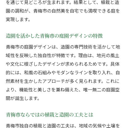
を通じて見どころが生まれます。結果として、植栽と造
造園で自然と共生する庭空間の工夫
園の調和が、青梅市の自然美を自宅でも満喫できる庭を
植栽と造園が叶える調和のデザイン
実現します。
造園設計で自然を感じる庭づくり
造園の知恵で実現する調和の庭
造園を活かした青梅市の庭園デザインの特徴
植栽を活かした自然派造園の魅力
青梅市の庭園デザインは、造園の専門技術を活かして地
造園で目指すナチュラルな庭のヒント
域性を反映した独自性が特徴です。理由は、地元の風土
快適な庭空間へ導く植栽アイデア集
や文化に根ざしたデザインが求められるためです。具体
造園で叶える快適な庭の作り方アイデア
的には、和風の石組みやモダンなラインを取り入れ、自
然素材を生かしたアプローチが多く見られます。これに
植栽と造園が生み出す心地よい空間
より、機能性と美しさを兼ね備えた、唯一無二の庭園空
造園職人が提案する植栽の工夫ポイント
間が誕生します。
造園で実現する快適な庭のグリーン演出
植栽と造園の連携で庭の魅力アップ
青梅市ならではの植栽と造園の工夫とは
造園を活かした庭空間の快適性向上術
青梅市独自の植栽と造園の工夫は、地域の気候や土壌を