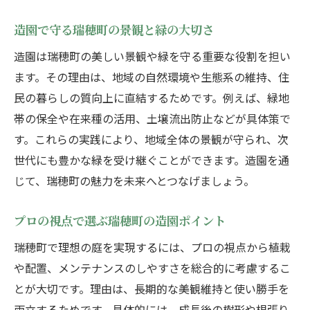
造園で地域の景観美化に貢献する方法
造園で守る瑞穂町の景観と緑の大切さ
美しい街並みを守る造園庭師の役割
住まいと調和する造園デザインの工夫
造園は瑞穂町の美しい景観や緑を守る重要な役割を担い
ます。その理由は、地域の自然環境や生態系の維持、住
地域の自然に寄り添う造園の考え方
民の暮らしの質向上に直結するためです。例えば、緑地
景観を引き立てる造園アイデア集
帯の保全や在来種の活用、土壌流出防止などが具体策で
造園で広がる地域交流と緑の輪
す。これらの実践により、地域全体の景観が守られ、次
長く美しい庭を保つための造園知識
世代にも豊かな緑を受け継ぐことができます。造園を通
長持ちする庭づくりに必要な造園の知恵
じて、瑞穂町の魅力を未来へとつなげましょう。
定期的な造園メンテナンスの重要性
環境に配慮した造園で美しさを維持
プロの視点で選ぶ瑞穂町の造園ポイント
造園庭師が伝授する長寿命の庭管理術
瑞穂町で理想の庭を実現するには、プロの視点から植栽
トラブルを防ぐための造園ポイント
や配置、メンテナンスのしやすさを総合的に考慮するこ
とが大切です。理由は、長期的な美観維持と使い勝手を
美しい庭を未来へ繋ぐ造園の工夫
両立するためです。具体的には、成長後の樹形や根張り