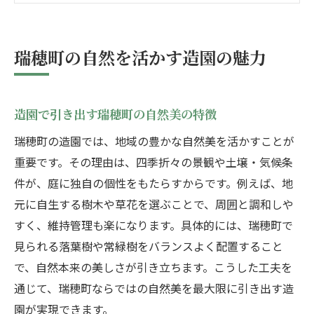
造園で守る瑞穂町の景観と緑の大切さ
プロの視点で選ぶ瑞穂町の造園ポイント
瑞穂町の自然を活かす造園の魅力
四季折々の庭作りに造園庭師が提案
春夏秋冬の魅力を造園で楽しむ方法
造園で引き出す瑞穂町の自然美の特徴
季節ごとの植栽計画と造園の工夫
瑞穂町の造園では、地域の豊かな自然美を活かすことが
造園庭師が勧める四季の庭木選び
重要です。その理由は、四季折々の景観や土壌・気候条
変化を楽しむ造園デザインのポイント
件が、庭に独自の個性をもたらすからです。例えば、地
一年を通して造園の美しさを保つコツ
元に自生する樹木や草花を選ぶことで、周囲と調和しや
四季折々の彩りを引き出す造園技術
すく、維持管理も楽になります。具体的には、瑞穂町で
理想の庭なら造園のプロに相談を
見られる落葉樹や常緑樹をバランスよく配置すること
造園のプロが叶える理想の庭づくり
で、自然本来の美しさが引き立ちます。こうした工夫を
プロ視点での造園プランニングの流れ
通じて、瑞穂町ならではの自然美を最大限に引き出す造
造園相談で明確にする希望と要望の伝え方
園が実現できます。