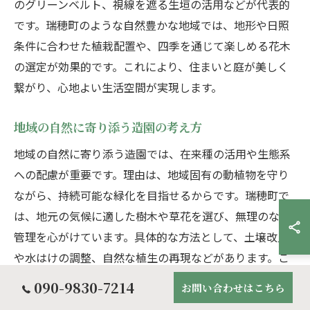
のグリーンベルト、視線を遮る生垣の活用などが代表的
です。瑞穂町のような自然豊かな地域では、地形や日照
条件に合わせた植栽配置や、四季を通じて楽しめる花木
の選定が効果的です。これにより、住まいと庭が美しく
繋がり、心地よい生活空間が実現します。
地域の自然に寄り添う造園の考え方
地域の自然に寄り添う造園では、在来種の活用や生態系
への配慮が重要です。理由は、地域固有の動植物を守り
ながら、持続可能な緑化を目指せるからです。瑞穂町で
は、地元の気候に適した樹木や草花を選び、無理のない
管理を心がけています。具体的な方法として、土壌改良
や水はけの調整、自然な植生の再現などがあります。こ
れにより、地域の風土に根ざした、長く愛される庭づく
090-9830-7214
お問い合わせはこちら
りが実現します。