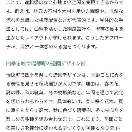
ことで、違和感のない心地よい空間を実現できるからで
外構工事と造園のバランスの取り方
す。例えば、地元の石材や木材を用いた園路や、自然な
造園庭師が提案する機能的な外構プラン
流れを意識した植栽配置などが代表的です。具体的な手
庭全体を美しく見せる造園の工夫
法としては、曲線を活かした園路設計や、既存の樹木を
外構リフォームで変わる造園の印象
生かしたレイアウトが挙げられます。こうしたアプロー
造園と外構の調和による空間演出法
チが、自然と一体感のある庭をつくります。
忙しい人も安心の造園メンテナンス法
四季を映す瑞穂町の造園デザイン術
手間を省く造園メンテナンスの工夫
瑞穂町で四季を楽しむ造園デザインは、季節ごとに異な
造園のプロに任せる手入れのメリット
る表情を見せる植栽選びが大切です。理由は、春の花、
忙しくても続く造園維持のポイント
夏の緑、秋の紅葉、冬の樹形美など、年間を通じて変化
時短でできる造園のメンテナンス方法
を感じられるからです。具体的には、春に咲く花木、夏
家族みんなでできる簡単造園ケア術
に涼をもたらす高木、秋に色づく落葉樹、冬に枝ぶりを
造園サービスで安心の庭管理を実現
楽しめる樹種を組み合わせます。これにより、季節ごと
地域の景観美化を考えた庭づくりの極意
の美しさを存分に味わえる庭づくりが可能となります。