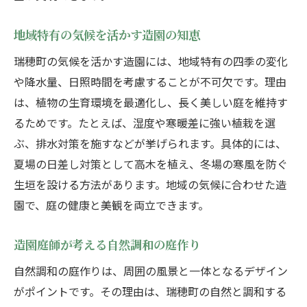
信頼できる造園業者選びのチェックポイン
地域特有の気候を活かす造園の知恵
ト
瑞穂町の気候を活かす造園には、地域特有の四季の変化
造園プロへの相談で失敗しないコツ
や降水量、日照時間を考慮することが不可欠です。理由
理想実現のための造園業者活用術
は、植物の生育環境を最適化し、長く美しい庭を維持す
庭木や植栽の手入れ方法を徹底解説
るためです。たとえば、湿度や寒暖差に強い植栽を選
造園庭師推奨の庭木手入れ基本ポイント
ぶ、排水対策を施すなどが挙げられます。具体的には、
季節で変わる植栽メンテナンスの方法
夏場の日差し対策として高木を植え、冬場の寒風を防ぐ
元気な庭を維持する造園の管理術
生垣を設ける方法があります。地域の気候に合わせた造
剪定や草刈りに役立つ造園の知識
園で、庭の健康と美観を両立できます。
初心者でもできる簡単な造園手入れ法
造園庭師が考える自然調和の庭作り
美しい庭を保つための造園習慣
自然調和の庭作りは、周囲の風景と一体となるデザイン
外構工事で差がつく庭のデザイン術
がポイントです。その理由は、瑞穂町の自然と調和する
造園で実現する魅力的な外構デザイン