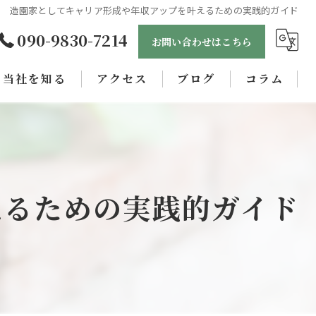
造園家としてキャリア形成や年収アップを叶えるための実践的ガイド
090-9830-7214
お問い合わせはこちら
当社を知る
アクセス
ブログ
コラム
未経験
正社員
女性
えるための実践的ガイド
職人
学歴不問