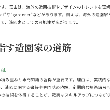
です。理由は、海外の造園技術やデザインのトレンドを理
有名造園家のキャリアと作品から得る学び
chitect”や“gardener”などがあります。例えば、海
造園家涌井さんの歩みに見る成功の秘訣
とで、造園家としての可能性が広がります。
荻野流造園家としての思考と実践方法
造園家有名人の共通点とプロ意識に注目
ガーデナーや庭師との比較で見える強み
指す造園家の道筋
若手造園家が今学ぶべき成功の要素
造園業界の今と将来性を徹底分析
造園家の需要と将来性を多角的に分析
とは
造園業界の現状と今後のキャリア展望
の積み重ねと専門知識の習得が重要です。理由は、実践的
造園家として活躍するための市場動向
修、造園に関する書籍や専門誌の読解、定期的な技術講習
有名造園家が示す業界の新たな潮流
みの技術を体得することが、確実なスキルアップにつなが
造園家の年収や収入動向も詳しく解説