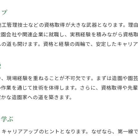
業界全体で求められる造園スキルを考察
ップ
造園家として理想のキャリアを描く方法
造園家が理想のキャリアを築くための手順
施工管理技士などの資格取得が大きな武器となります。理
造園の経験やスキルを活かす働き方とは
造園会社や関連企業に就職し、実務経験を積みながら資格
への道も開けます。資格と経験の両輪で、安定したキャリア
有名造園家のキャリアモデルを参考にする
将来を見据えた造園家の自己成長戦略
説
造園家として収入アップを目指すコツ
造園家の将来性と夢を実現する方法
り、現場経験を重ねることが不可欠です。まずは造園や園
の作業を通じて技術を体得します。さらに、資格取得や先
確かな造園家への道を築きます。
を学ぶ
、キャリアアップのヒントとなります。なぜなら、第一線