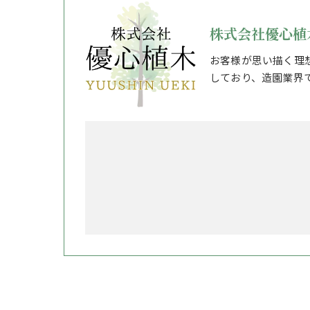
株式会社優心植
お客様が思い描く理
しており、造園業界