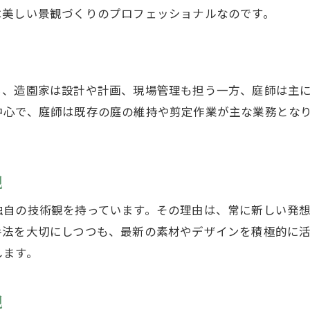
は美しい景観づくりのプロフェッショナルなのです。
造園家を目指す人が知るべき進路と選択肢
造園家の読み方や意味も丁寧に解説
有名な造園家から進路選択のヒントを得る
造園家に必要な心構えと学びのポイント
ら、造園家は設計や計画、現場管理も担う一方、庭師は主
中心で、庭師は既存の庭の維持や剪定作業が主な業務とな
ガーデナーや庭師との関係性を理解する
。
独立を考える造園家が知るべき現実
造園家が独立する際の現実的な課題と対策
観
独立開業で成功する造園家の共通点とは
独自の技術観を持っています。その理由は、常に新しい発
造園業で儲かるための戦略と収入の実態
手法を大切にしつつも、最新の素材やデザインを積極的に
有名造園家の独立事例から学ぶポイント
します。
集客と経営に強い造園家が実践する工夫
造園家が独立後に直面する壁を乗り越えよう
観
有名造園家の歩みから学ぶ成功の秘訣