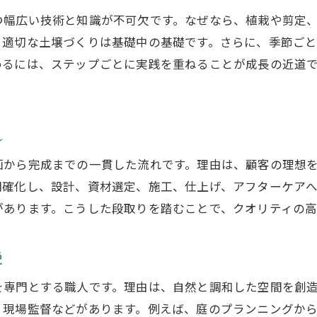
造園家になるまでの道筋を具体的に解説
つ幅広い技術と知識が不可欠です。なぜなら、植栽や剪定
造園家の有名人からキャリアアップ術を学ぶ
、適切な土壌づくりは基礎中の基礎です。さらに、季節ご
ガーデナーや庭師との違いを知って成長
めるには、ステップごとに実践を重ねることが成長の近道
造園家としての独自性をどう活かすか
年収向上に役立つ造園スキル習得法
れ
造園家の年収アップを叶える技術力の磨き方
収入向上に直結する造園スキルとは何か
画から完成までの一貫した流れです。理由は、顧客の理想
独立を目指す造園家が押さえるべき学び方
明確化し、設計、資材選定、施工、仕上げ、アフターケアへ
があります。こうした段取りを踏むことで、クオリティの高
有名造園家のスキル習得術を徹底解説
造園士の年収相場とスキルの関係を探る
説
造園家が実践できる自己投資の工夫
造園家になるには何が必要なのか解説
を専門とする職人です。理由は、自然と調和した空間を創
、現場監督などがあります。例えば、庭のプランニングか
造園家になるために必要な資格と経験とは