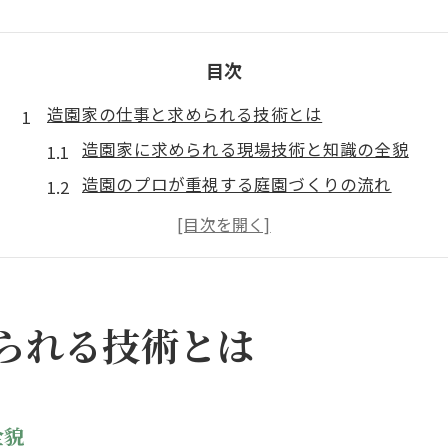
目次
造園家の仕事と求められる技術とは
造園家に求められる現場技術と知識の全貌
造園のプロが重視する庭園づくりの流れ
造園家とは何か仕事内容をやさしく解説
造園家の専門性と庭師との違いを比較
有名造園家に学ぶ仕事への姿勢と技術観
造園家として知るべき英語表現と世界観
られる技術とは
キャリアアップを目指す造園家の道筋
造園家のキャリア形成に役立つ実践法とは
造園業界で活躍するための資格とステップ
全貌