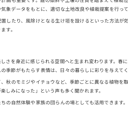
ト計画も重要です。庭の傾斜や土壌の性質を踏まえて植栽
ガーデニングを楽しむ造園設計のヒント
や気象データをもとに、適切な土地改良や植栽提案を行っ
自宅を彩る造園のデザインアイデア集
配置したり、風除けとなる生け垣を設けるといった方法が
造園緑化で魅せる庭デザインの工夫例
きます。
個性を活かす造園デザインの選び方
造園緑化で空間を広く見せるアイデア
季節感を楽しむ造園のレイアウト術
美しさを身近に感じられる空間へと生まれ変わります。春
造園緑化で和と洋を融合させるヒント
れの季節がもたらす表情は、日々の暮らしに彩りを与えて
地域に根ざした緑化で暮らし豊かに
イ、秋のモミジやイチョウなど、季節ごとに異なる植物を
造園緑化で地域に貢献する庭づくり
が楽しみになった」という声も多く聞かれます。
地域特性を活かした造園の魅力とは
たちの自然体験や家族の団らんの場としても活用できます
コミュニティを育む造園緑化の効果
造園による地域交流のきっかけ作り
地元に合った造園デザインの取り入れ方