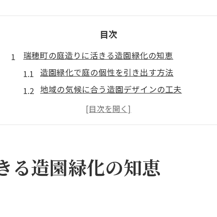
目次
瑞穂町の庭造りに活きる造園緑化の知恵
造園緑化で庭の個性を引き出す方法
地域の気候に合う造園デザインの工夫
造園緑化がもたらす四季の楽しみ方
プロが推奨する造園の植栽選びポイント
造園緑化で快適な庭空間を実現するコツ
造園による理想の庭が叶う秘訣とは
きる造園緑化の知恵
理想の庭を造園でかなえる設計の考え方
造園緑化で叶える美しい外構の秘密
プロ目線で考える造園の成功ポイント