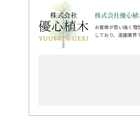
株式会社優心植
お客様が思い描く理
しており、造園業界