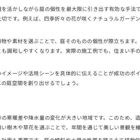
造園緑化が生み出す癒しの庭空間づくり
境を活かしながら庭の個性を最大限に引き出す有効な手法
造園で長く愛される庭に仕上げるコツ
大切です。例えば、四季折々の花が咲くナチュラルガーデ
自然との共生を目指す緑化のすすめ
造園緑化で実現する自然との調和生活
植物や素材を選ぶことで、庭そのものの個性が際立ちます
生態系を守る造園緑化の進め方
とも調和しやすくなります。実際の施工例でも、住まい手
緑あふれる庭に導く造園設計の工夫
持続可能な造園緑化の取り組み方とは
のイメージや活用シーンを具体的に伝えることが成功のポ
造園で生き物が集う庭をつくる方法
二の庭空間を創り出せるでしょう。
ガーデニング初心者も安心の造園アドバイス
造園緑化を始める前に知っておきたい基本
初心者が抑えたい造園のポイント解説
季の寒暖差や降水量の変化が大きい地域です。このため、
造園選びで困らない業者の見極め方
強い樹木や草花を選ぶことで、年間を通じて美しい景観を
造園緑化の失敗を防ぐためのコツ