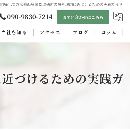
造園緑化で東京都西多摩郡瑞穂町の庭を理想に近づけるための実践ガイド
090-9830-7214
お問い合わせはこちら
当社を知る
アクセス
ブログ
コラム
未経験
正社員
に近づけるための実践ガ
女性
職人
学歴不問