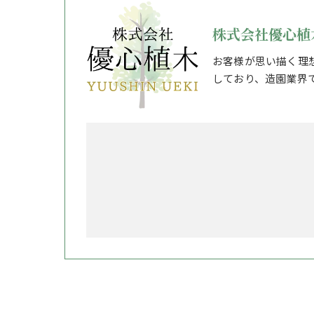
株式会社優心植
お客様が思い描く理
しており、造園業界