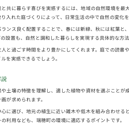
季節ごとの手入れで造園を楽しむコツ
然と共に暮らす喜びを実感するには、地域の自然環境を最
造園緑化で彩る瑞穂町の四季の魅力
取り入れた庭づくりによって、日常生活の中で自然の変化
造園で豊かな暮らしを瑞穂町にもたらすコツ
バランス良く配置することで、春には新緑、秋には紅葉と
造園緑化で快適な住まいを実現する方法
プの設置も、自然と調和した暮らしを実現する具体的な方法
日常に癒しを与える造園の取り入れ方
友人と過ごす時間をより豊かにしてくれます。庭での読書
瑞穂町の暮らしに合う造園緑化の秘訣
イルを実感できるでしょう。
家庭や事業所で役立つ造園の工夫を紹介
実生活に活きる造園緑化のポイント
解説
環境に配慮した瑞穂町の造園緑化アイデア集
候や土壌の特徴を理解し、適した植物や資材を選ぶことが
造園緑化で地域環境を守る取り組み例
計画が求められます。
エコを意識した造園設計のポイント紹介
中心に選び、地元の植生に近い雑木や低木を組み合わせる
瑞穂町で実践する環境配慮の造園工夫
ーの利用なども、瑞穂町の環境に適応するポイントです。
持続可能な庭づくりと造園緑化の関係