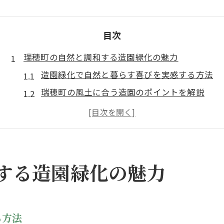
目次
瑞穂町の自然と調和する造園緑化の魅力
造園緑化で自然と暮らす喜びを実感する方法
瑞穂町の風土に合う造園のポイントを解説
造園がもたらす心地よい住環境の魅力とは
造園緑化が育む地域の自然との共生体験
自然美を活かす造園緑化の工夫と発想
四季を感じる庭づくりを瑞穂町で叶える方法
する造園緑化の魅力
造園で楽しむ瑞穂町の四季折々の景色
庭造りに適した季節ごとの造園アイデア
瑞穂町の気候に合う植物選びと造園緑化術
る方法