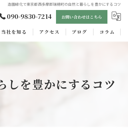
造園緑化で東京都西多摩郡瑞穂町の自然と暮らしを豊かにするコツ
090-9830-7214
お問い合わせはこちら
当社を知る
アクセス
ブログ
コラム
未経験
正社員
女性
らしを豊かにするコツ
職人
学歴不問