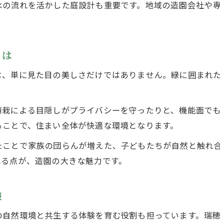
水の流れを活かした庭設計も重要です。地域の造園会社や
造園緑化がもたらすエコライフの提案
家や事業所の庭を活かす造園の工夫が満載
造園緑化で庭空間を有効活用する方法
とは
事業所にもおすすめの造園アイデア集
は、単に見た目の美しさだけではありません。緑に囲まれ
造園技術で広がる庭の可能性を探る
造園緑化によるプライベート空間の演出
植栽による目隠しがプライバシーを守ったりと、機能面で
用途に合わせた造園の工夫とポイント
ることで、住まい全体が快適な環境となります。
地域性を活かした緑化の選び方とポイント
たことで家族の団らんが増えた、子どもたちが自然と触れ
造園緑化に最適な植物選びの基準とは
れる点が、造園の大きな魅力です。
瑞穂町の風土を活かす緑化のコツを紹介
地域特性に合う造園緑化の実践方法
験
土壌や気候に合わせた造園の考え方
の自然環境と共生する体験を育む役割も担っています。瑞
造園緑化で地域らしさを演出する秘訣