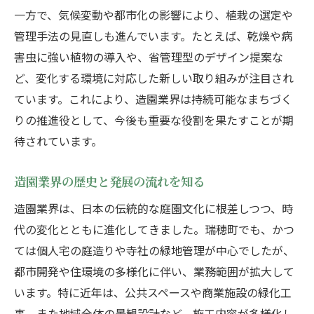
持続可能な造園技術が地域に与える影響
一方で、気候変動や都市化の影響により、植栽の選定や
持続可能な造園技術の基本と進化を知る
管理手法の見直しも進んでいます。たとえば、乾燥や病
害虫に強い植物の導入や、省管理型のデザイン提案な
環境に配慮した造園の施工方法を解説
ど、変化する環境に対応した新しい取り組みが注目され
地域に根差す造園がもたらす社会的価値
ています。これにより、造園業界は持続可能なまちづく
造園技術が生み出す地域経済への効果
りの推進役として、今後も重要な役割を果たすことが期
持続可能な造園が未来の街を変える理由
待されています。
造園業界の歴史と発展の流れを知る
造園業界は、日本の伝統的な庭園文化に根差しつつ、時
代の変化とともに進化してきました。瑞穂町でも、かつ
ては個人宅の庭造りや寺社の緑地管理が中心でしたが、
都市開発や住環境の多様化に伴い、業務範囲が拡大して
います。特に近年は、公共スペースや商業施設の緑化工
事、また地域全体の景観設計など、施工内容が多様化し