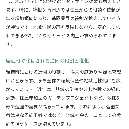
し、地元ならではの植物選びやデザイン提案も増えてい
造園業界で活躍するためのポイントとは
ます。特に、箱根ケ崎周辺では住民からの相談や依頼が
造園業界で求められるスキルと資格を解説
年々増加傾向にあり、造園業界の役割が拡大している点
が特徴です。地域住民の声を反映しながら、安心して依
現場で活かせる造園の知識と実践力とは
頼できる体制づくりやサービス向上が求められていま
業界人が語る造園キャリアアップのコツ
す。
造園現場で重視されるコミュニケーション
力
瑞穂町で注目される造園の役割と変化
造園業界への就職や転職活動のポイント
瑞穂町における造園の役割は、従来の庭造りや緑地管理
新たな視点で見る瑞穂町の造園と緑化活動
にとどまらず、まち全体の環境保全や地域活性化にも広
造園の視点から捉える瑞穂町の魅力とは
がっています。近年は、地域の学校や公共施設での緑化
地域住民と造園業界の協働事例を紹介
活動、住民参加型のガーデンプロジェクトなど、多様な
造園を通じた瑞穂町の緑化活動の広がり
形で造園の需要が高まっています。これにより、造園業
地元発信の造園イベントや啓発活動とは
者は単なる施工者ではなく、地域社会の一員としての役
割を担うケースが増えています。
造園が支える瑞穂町の美しい景観作り