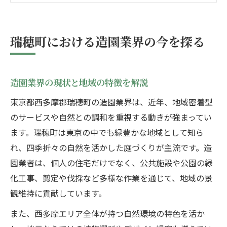
造園業界で求められる新たな視点とは
注目集まる造園の技術革新最新情報
瑞穂町における造園業界の今を探る
造園技術の進化と最新トレンドを紹介
施工現場で活かされる造園の新技術とは
造園業界の現状と地域の特徴を解説
業界に広がる造園のデジタル活用事例
東京都西多摩郡瑞穂町の造園業界は、近年、地域密着型
造園技術革新が仕事環境に与える影響
のサービスや自然との調和を重視する動きが強まってい
今注目の造園分野別最新技術を解説
ます。瑞穂町は東京の中でも緑豊かな地域として知ら
環境保全に貢献する造園の取り組み事例
れ、四季折々の自然を活かした庭づくりが主流です。造
造園による地域の緑化推進の実例紹介
園業者は、個人の住宅だけでなく、公共施設や公園の緑
環境保全を意識した造園の工夫と効果
化工事、剪定や伐採など多様な作業を通じて、地域の景
持続可能な造園が生むエコな街づくり
観維持に貢献しています。
造園業者の環境活動と地域連携の重要性
また、西多摩エリア全体が持つ自然環境の特色を活か
造園を活用した生態系保護の具体例とは