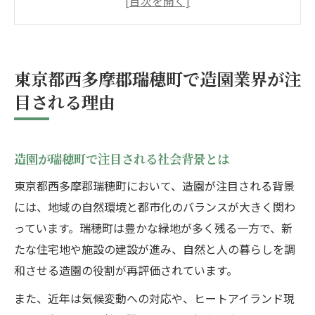
住宅や施設で造園が求められる理由を解説
造園業界の最新動向が地域に与える影響
瑞穂町で造園の役割が拡大する理由とは
東京都西多摩郡瑞穂町で造園業界が注
理想の庭づくりを叶える造園の基礎知識
目される理由
造園の基本工程と庭づくりの流れを理解す
る
理想実現に欠かせない造園の設計ポイント
造園が瑞穂町で注目される社会背景とは
造園の植物選びと配置で得られるメリット
東京都西多摩郡瑞穂町において、造園が注目される背景
プロの造園業者が使う施工技術の特徴とは
には、地域の自然環境と都市化のバランスが大きく関わ
っています。瑞穂町は豊かな緑地が多く残る一方で、新
庭の維持管理に役立つ造園の基本知識
たな住宅地や施設の建設が進み、自然と人の暮らしを調
造園依頼を成功させる瑞穂町でのポイント
和させる造園の役割が再評価されています。
造園業者選びで重視すべき信頼性と実績
また、近年は気候変動への対応や、ヒートアイランド現
造園依頼時に確認したいサービス内容とは