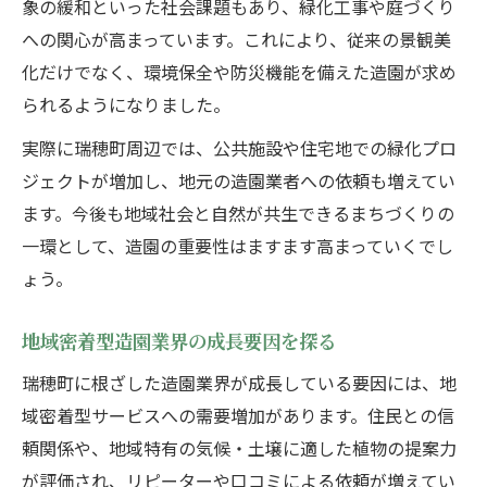
象の緩和といった社会課題もあり、緑化工事や庭づくり
見積もり比較でわかる造園費用の目安と注
への関心が高まっています。これにより、従来の景観美
意点
化だけでなく、環境保全や防災機能を備えた造園が求め
造園依頼時に役立つ口コミと評価の見極め
られるようになりました。
方
実際に瑞穂町周辺では、公共施設や住宅地での緑化プロ
造園業界で依頼前に知っておきたい契約の
ジェクトが増加し、地元の造園業者への依頼も増えてい
流れ
ます。今後も地域社会と自然が共生できるまちづくりの
地域の緑化を支える造園の役割と発展
一環として、造園の重要性はますます高まっていくでし
造園が地域緑化に果たす社会的役割を解説
ょう。
公共施設における造園の重要性と事例紹介
環境美化を推進する造園活動の実態とは
地域密着型造園業界の成長要因を探る
地域イベントと連携した造園の取り組み方
瑞穂町に根ざした造園業界が成長している要因には、地
造園業界で進む持続可能な緑化技術の今
域密着型サービスへの需要増加があります。住民との信
これからの造園業界で求められるスキルとは
頼関係や、地域特有の気候・土壌に適した植物の提案力
が評価され、リピーターや口コミによる依頼が増えてい
造園で注目される最新技術と資格の重要性