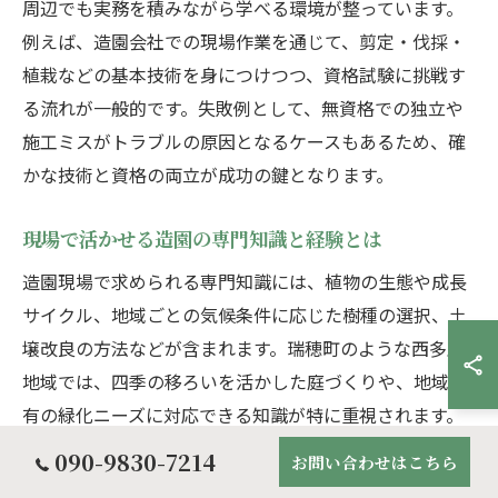
周辺でも実務を積みながら学べる環境が整っています。
例えば、造園会社での現場作業を通じて、剪定・伐採・
植栽などの基本技術を身につけつつ、資格試験に挑戦す
る流れが一般的です。失敗例として、無資格での独立や
施工ミスがトラブルの原因となるケースもあるため、確
かな技術と資格の両立が成功の鍵となります。
現場で活かせる造園の専門知識と経験とは
造園現場で求められる専門知識には、植物の生態や成長
サイクル、地域ごとの気候条件に応じた樹種の選択、土
壌改良の方法などが含まれます。瑞穂町のような西多摩
地域では、四季の移ろいを活かした庭づくりや、地域固
有の緑化ニーズに対応できる知識が特に重視されます。
090-9830-7214
実際の現場経験では、剪定や伐採、植栽作業を通じて、
お問い合わせはこちら
作業手順や安全管理、効率的な道具の使い方を体得する