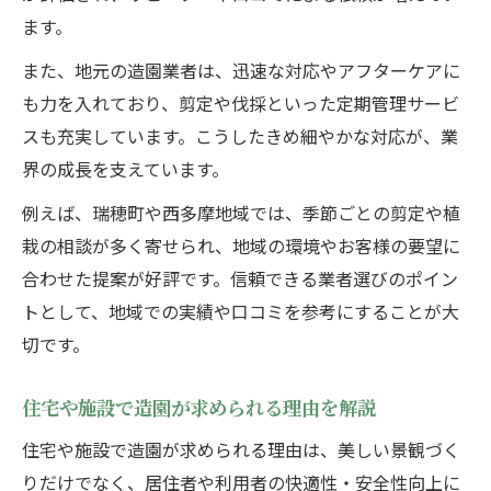
ます。
現場で活かせる造園の専門知識と経験とは
チームワークを高める造園業界での働き方
また、地元の造園業者は、迅速な対応やアフターケアに
も力を入れており、剪定や伐採といった定期管理サービ
造園におけるコミュニケーション能力の必
スも充実しています。こうしたきめ細やかな対応が、業
要性
界の成長を支えています。
持続可能な造園に必要な環境配慮の視点
例えば、瑞穂町や西多摩地域では、季節ごとの剪定や植
造園サービス選びで知っておきたい最新事情
栽の相談が多く寄せられ、地域の環境やお客様の要望に
造園サービスの多様化と選び方のコツを解
合わせた提案が好評です。信頼できる業者選びのポイン
説
トとして、地域での実績や口コミを参考にすることが大
最新の造園トレンドとそのメリットを紹介
切です。
オンライン相談が可能な造園サービスの特
徴
住宅や施設で造園が求められる理由を解説
アフターサービスが充実した造園業者の見
住宅や施設で造園が求められる理由は、美しい景観づく
極め方
りだけでなく、居住者や利用者の快適性・安全性向上に