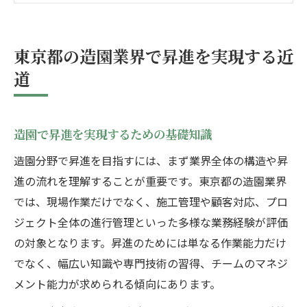
東京都の造園現場が評価される要素
昇進を叶える造園のキャリアアップ戦略
東京都の造園業界で昇進を実現する近
造園で昇進を目指すための戦略的思考法
道
キャリアアップに不可欠な造園経験の積み
方
造園で昇進を実現するための基礎知識
東京都の造園業界で求められる資質とは
造園分野で昇進を叶える人脈構築テクニッ
造園分野で昇進を目指すには、まず業界全体の構造や昇
ク
進の流れを理解することが重要です。東京都の造園業界
では、現場作業だけでなく、施工管理や顧客対応、プロ
造園キャリアアップのための自己成長ポイ
ジェクト全体の進行管理といった多様な業務経験が評価
ント
の対象となります。昇進のためには単なる作業能力だけ
都市造園で評価される実践スキルとは何か
でなく、幅広い知識や専門技術の習得、チームのマネジ
都市造園で求められる実践的スキルの特徴
メント能力が求められる傾向にあります。
評価される造園技術と現場対応力の重要性