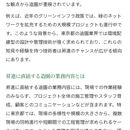
現場経験が昇進に直結する理由を解説
な観点から造園が重視されています。
造園分野で差がつく現場経験の積み重ね
例えば、近年のグリーンインフラ政策では、緑のネット
評価される東京都の造園技術習得ポイント
ワークを拡充するための大規模プロジェクトも進行中で
東京都で評価される造園技術の習得方法
す。このような背景から、東京都の造園業界では環境配
昇進を後押しする造園技術の学び直し
慮型の設計や管理技術が強く求められており、これらの
知見や経験を持つ技術者は昇進のチャンスが広がる傾向
造園技術のアップデートが昇進に重要な訳
にあります。
現場で生きる東京都造園のスキル向上術
造園業界の最新技術動向と習得ポイント
昇進に直結する造園の業務内容とは
昇進に直結する造園の業務内容には、現場での作業経験
のみならず、プロジェクト全体の施工管理やスタッフ育
成、顧客とのコミュニケーションなどが含まれます。特
に東京都では、現場の多様性や規模の大きさから、複数
現場の同時進行や短期間での工程管理が求められるケー