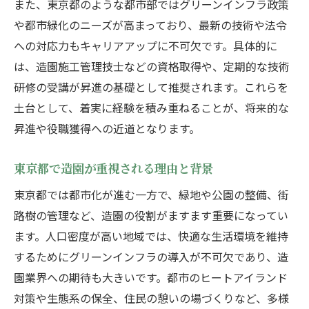
また、東京都のような都市部ではグリーンインフラ政策
造園業界で活躍するためのスキル習得法
や都市緑化のニーズが高まっており、最新の技術や法令
東京都の都市造園が注目する最新技術
への対応力もキャリアアップに不可欠です。具体的に
実績につながる造園スキルの磨き方
は、造園施工管理技士などの資格取得や、定期的な技術
造園分野で昇進を狙うなら今注目の働き方
研修の受講が昇進の基礎として推奨されます。これらを
造園分野で昇進を狙う注目の働き方とは
土台として、着実に経験を積み重ねることが、将来的な
東京都の造園業界で選ばれる働き方の特徴
昇進や役職獲得への近道となります。
昇進を目指す造園従事者のワークスタイル
東京都で造園が重視される理由と背景
造園業界の柔軟な働き方とキャリア形成
東京都では都市化が進む一方で、緑地や公園の整備、街
今後主流となる造園分野の働き方改革
路樹の管理など、造園の役割がますます重要になってい
現場経験が光る造園キャリア形成の秘訣
ます。人口密度が高い地域では、快適な生活環境を維持
造園現場経験を昇進に活かすコツと工夫
するためにグリーンインフラの導入が不可欠であり、造
キャリア形成に役立つ造園現場の学び方
園業界への期待も大きいです。都市のヒートアイランド
東京都の造園現場で必要な経験とは何か
対策や生態系の保全、住民の憩いの場づくりなど、多様