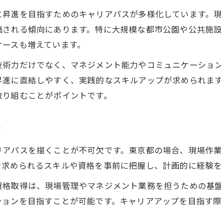
造園経験が評価される職場の特徴とは
に昇進を目指すためのキャリアパスが多様化しています。
昇進を勝ち取るための造園経験の積み方
価される傾向にあります。特に大規模な都市公園や公共施
資格取得が導く東京都の造園キャリア術
ケースも増えています。
造園資格取得が昇進に与える影響
技術力だけでなく、マネジメント能力やコミュニケーショ
東京都で有利な造園資格と活かし方
昇進に直結しやすく、実践的なスキルアップが求められま
昇進を目指す造園技術者の資格戦略
取り組むことがポイントです。
造園キャリア形成に役立つ資格選び
方
東京都造園業界の資格取得支援の実態
現場で評価される造園リーダーの秘訣
リアパスを描くことが不可欠です。東京都の場合、現場作
造園現場で評価されるリーダー像
で求められるスキルや資格を事前に把握し、計画的に経験
東京都造園業界の現場管理ポイント
資格取得は、現場管理やマネジメント業務を担うための基
昇進に繋がる造園リーダーの資質とは
ションを目指すことが可能です。キャリアアップを目指す
造園分野で信頼を得るコミュニケーション術