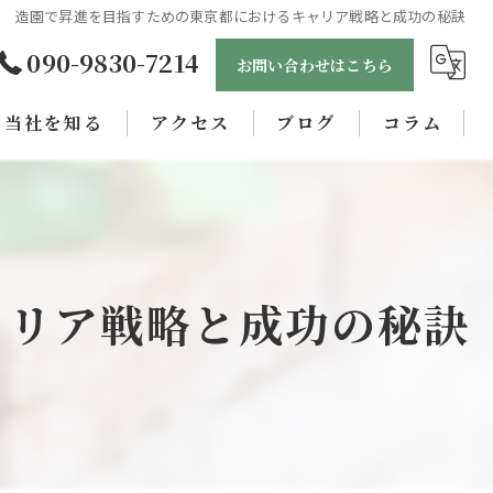
造園で昇進を目指すための東京都におけるキャリア戦略と成功の秘訣
090-9830-7214
お問い合わせはこちら
当社を知る
アクセス
ブログ
コラム
未経験
正社員
女性
ャリア戦略と成功の秘訣
職人
学歴不問