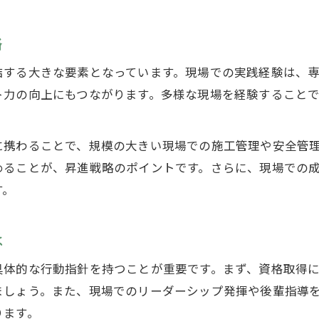
現場で役立つ造園マネジメントの基本
略
昇進を目指すなら押さえたい造園業界の要点
造園業界で昇進を目指す上で必要な知識
結する大きな要素となっています。現場での実践経験は、
東京都造園職の昇進事情と業界動向
ト力の向上にもつながります。多様な現場を経験すること
造園昇進に役立つ情報収集のコツ
業界内で信頼される造園技術習得法
に携わることで、規模の大きい現場での施工管理や安全管
造園昇進を左右する職場選びの視点
めることが、昇進戦略のポイントです。さらに、現場での
す。
管理職を目指す造園技術のスキルアップ法
管理職昇進に不可欠な造園技術の磨き方
は
東京都造園業界で必要なスキル一覧
現場と管理の両立を図る造園技術者の心得
具体的な行動指針を持つことが重要です。まず、資格取得
ましょう。また、現場でのリーダーシップ発揮や後輩指導
昇進を支える造園技術力の強化手法
ります。
東京都で管理職になるための造園研修活用法