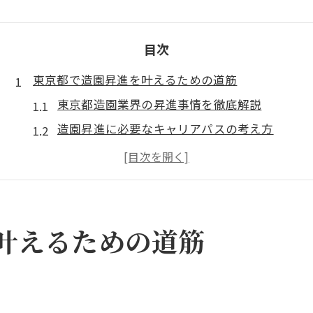
目次
東京都で造園昇進を叶えるための道筋
東京都造園業界の昇進事情を徹底解説
造園昇進に必要なキャリアパスの考え方
現場経験が活きる東京都の造園昇進戦略
造園で昇進を目指すための行動指針とは
東京都の造園職で活躍するための条件
造園経験を活かす昇進成功のコツとは
叶えるための道筋
現場経験を活かす造園昇進の具体策
東京都における造園昇進の成功要因
造園現場で培うリーダーシップの重要性