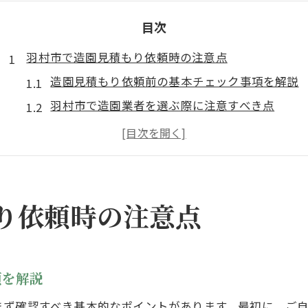
目次
羽村市で造園見積もり依頼時の注意点
造園見積もり依頼前の基本チェック事項を解説
羽村市で造園業者を選ぶ際に注意すべき点
造園見積もりでトラブルを防ぐための対策法
信頼できる造園見積もりの判断基準とは何か
造園作業範囲や条件確認の重要ポイント
理想の庭作りへ導く造園見積もり手順
り依頼時の注意点
造園見積もり依頼の流れを分かりやすく解説
庭作りの理想を叶える造園見積もりの進め方
造園業者との相談時に伝えたい要望の整理法
項を解説
現地調査を含めた造園見積もりの手順詳細
まず確認すべき基本的なポイントがあります。最初に、ご