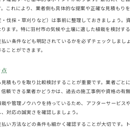
初めての造園見積もり依頼でも安心の手順
す。これにより、業者側も具体的な提案や正確な見積もり
造園費用の相場と内訳を知るポイント
定・伐採・草刈りなど）は事前に整理しておきましょう。
造園見積もりにおける費用相場を把握しよう
なります。特に羽村市の気候や土壌に適した植栽を検討す
造園費用の内訳と各項目の見極め方
支払い条件なども明記されているかを必ずチェックしまし
羽村市の造園費用相場を知るための目安とは
作ることができます。
造園見積もりで追加費用が発生しやすい項目
見積もり費用とサービス内容のバランス重視
き点
納得できる造園見積もりの比較方法
ら見積もりを取り比較検討することが重要です。業者ごと
複数業者の造園見積もり比較ポイント解説
。信頼できる業者かどうかは、過去の施工事例や資格の有
造園見積もりで重視したい比較基準の選び方
植栽や管理ノウハウを持っているため、アフターサービス
サービス内容と造園料金の違いを正しく理解
し、対応の誠実さを確認しましょう。
実績や口コミも踏まえた造園見積もりの比較法
支払い方法などの条件も細かく確認することが大切です。
造園見積もりの見落としやすい注意点とは