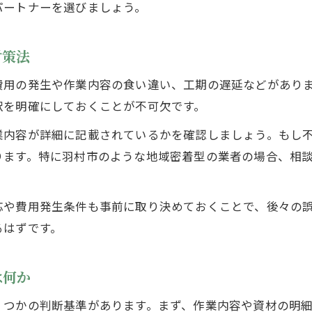
パートナーを選びましょう。
造園業者選びで後悔しないコツとは
信頼できる造園業者を見抜くためのチェック法
対策法
資格や実績を持つ造園業者選びのポイント
費用の発生や作業内容の食い違い、工期の遅延などがあり
造園業者の対応やサービスの質を比較しよう
訳を明確にしておくことが不可欠です。
アフターサービスが充実した造園業者を選ぶ
業内容が詳細に記載されているかを確認しましょう。もし
口コミや評判も活用した造園業者の選定方法
ります。特に羽村市のような地域密着型の業者の場合、相
無料現地調査付き造園サービスの魅力
無料現地調査が造園見積もりで重要な理由
応や費用発生条件も事前に取り決めておくことで、後々の
造園サービス選びで現地調査が役立つ場面
るはずです。
造園見積もり前の現地調査で得られる安心感
業者選定時に無料現地調査を活用するコツ
は何か
造園サービスの提案内容を現地で確認する利点
くつかの判断基準があります。まず、作業内容や資材の明