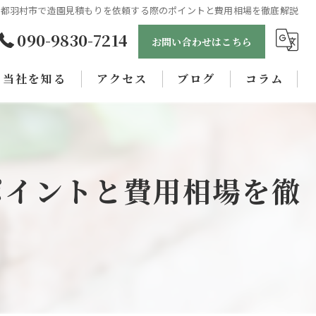
京都羽村市で造園見積もりを依頼する際のポイントと費用相場を徹底解説
090-9830-7214
お問い合わせはこちら
当社を知る
アクセス
ブログ
コラム
未経験
正社員
ポイントと費用相場を徹
女性
職人
学歴不問