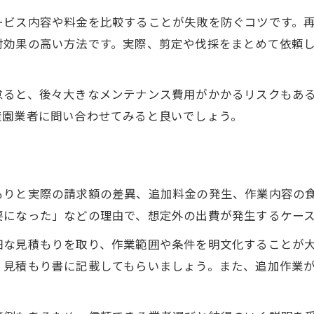
剪定と伐採の適切なタイミング選び
ービス内容や料金を比較することが失敗を防ぐコツです。
信頼できる造園業者を見分けるポイント
対効果の高い方法です。実際、剪定や伐採をまとめて依頼
造園業者選びで大切なチェックポイント
口コミや評判を活かした造園業者探し
怠ると、後々大きなメンテナンス費用がかかるリスクもあ
見積もり内容で分かる信頼できる造園業者
造園業者に問い合わせてみると良いでしょう。
造園費用の明瞭さが信頼度に直結する理由
アフターケアの有無で選ぶ造園業者の質
費用相場に差が出る作業内容とは何か
もりと実際の請求額の差異、追加料金の発生、作業内容の
造園作業ごとの費用相場と内訳を解説
要になった」などの理由で、想定外の出費が発生するケー
重機使用の有無が造園コストに与える影響
細な見積もりを取り、作業範囲や条件を明文化することが
広さや庭木本数で変動する造園費用
、見積もり書に記載してもらいましょう。また、追加作業
特殊作業が必要な場合の費用ポイント
造園費用の差を生む要素を理解しよう