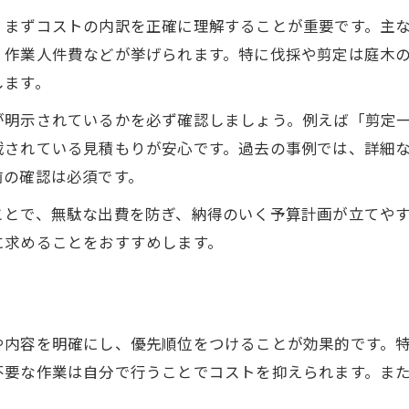
自分でできる造園作業で費用を節約する方法
、まずコストの内訳を正確に理解することが重要です。主
造園の相見積もり活用による賢い節約術
、作業人件費などが挙げられます。特に伐採や剪定は庭木
質を落とさず造園を依頼するための工夫
します。
コスト重視でも失敗しない造園依頼のコツ
が明示されているかを必ず確認しましょう。例えば「剪定
造園費用を抑えつつ質を守る業者選び
載されている見積もりが安心です。過去の事例では、詳細
造園プランの工夫で高品質を維持する方法
前の確認は必須です。
材料と作業のバランスが費用に与える影響
ことで、無駄な出費を防ぎ、納得のいく予算計画が立てや
造園工事後のメンテナンス費用も意識
に求めることをおすすめします。
庭木の剪定や伐採費用の目安とその違い
剪定と伐採で造園費用が異なる理由
ト
造園の剪定費用はどこで変わるのか
や内容を明確にし、優先順位をつけることが効果的です。
伐採作業の造園費用目安と特徴
不要な作業は自分で行うことでコストを抑えられます。ま
庭木の高さが造園コストに与える影響