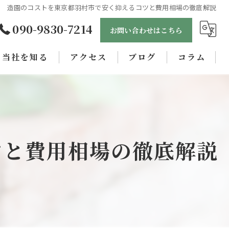
造園のコストを東京都羽村市で安く抑えるコツと費用相場の徹底解説
090-9830-7214
お問い合わせはこちら
当社を知る
アクセス
ブログ
コラム
未経験
正社員
女性
ツと費用相場の徹底解説
職人
学歴不問