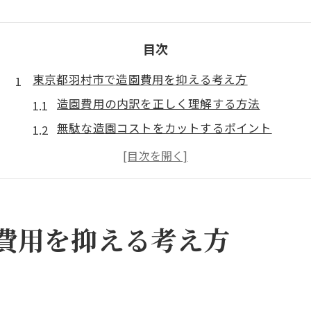
目次
東京都羽村市で造園費用を抑える考え方
造園費用の内訳を正しく理解する方法
無駄な造園コストをカットするポイント
造園でよくある費用トラブルと対策
造園プラン選択がコストに与える影響
東京都羽村市の造園事情と費用傾向
安く済ませたい方必見の造園コスト節約術
費用を抑える考え方
造園費用を抑えるための事前準備とは
造園業者との交渉でコストダウンするコツ
材料選びが左右する造園のコスト削減法