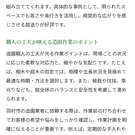
組み立ててくれます。具体的な事例として、限られたス
職人目線で見る植木の剪定と管理のコツ
ペースでも高さや奥行きを活用し、視覚的な広がりを感
造園技術で庭木を美しく保つメンテナンス
じさせる庭造りが好評です。
季節ごとの造園で変わる植栽の楽しみ方
造園から考える樹木の健康と成長サポート
職人の工夫が映える造園作業のポイント
造園職人の工夫が光る作業ポイントは、現場ごとの状況
に応じた柔軟な対応力と、細やかな気配りです。たとえ
ば、樹木や庭木の剪定では、樹種や生長状況を見極めて
最適な時期・方法を選択します。また、植栽や伐採、草
刈りなども、庭全体のバランスと安全性を考慮して進め
られます。
羽村市の造園業者に依頼する際は、作業前の打ち合わせ
でお客様の希望や悩みをしっかり確認し、作業計画を明
確に伝えることが重要です。例えば、定期的な手入れや