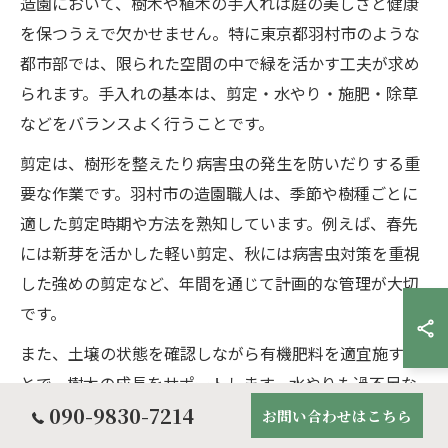
造園において、樹木や植木の手入れは庭の美しさと健康
を保つうえで欠かせません。特に東京都羽村市のような
都市部では、限られた空間の中で緑を活かす工夫が求め
られます。手入れの基本は、剪定・水やり・施肥・除草
などをバランスよく行うことです。
剪定は、樹形を整えたり病害虫の発生を防いだりする重
要な作業です。羽村市の造園職人は、季節や樹種ごとに
適した剪定時期や方法を熟知しています。例えば、春先
には新芽を活かした軽い剪定、秋には病害虫対策を重視
した強めの剪定など、年間を通じて計画的な管理が大切
です。
また、土壌の状態を確認しながら有機肥料を適宜施すこ
とで、樹木の成長をサポートします。水やりも過不足な
090-9830-7214
く行い、根腐れや乾燥を防ぐことがポイントです。雑草
お問い合わせはこちら
の発生を抑えるためには、定期的な除草作業も欠かせま