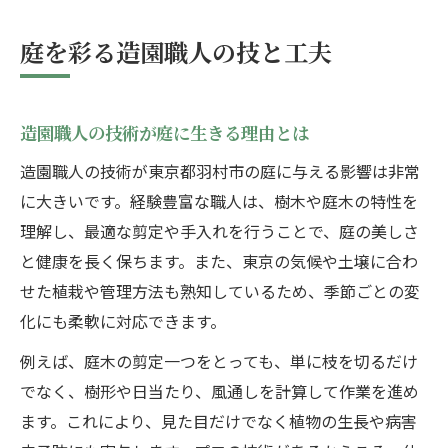
プロの造園で季節感を楽しむコツ
理想の庭づくりへ造園の基本知識
庭を彩る造園職人の技と工夫
造園の基本を知り理想の庭を描く方法
造園で失敗しない庭づくりの準備とは
造園職人の技術が庭に生きる理由とは
基礎から学ぶ造園と植栽のバランス感覚
造園職人の技術が東京都羽村市の庭に与える影響は非常
造園職人が教える庭づくりの基本手順
に大きいです。経験豊富な職人は、樹木や庭木の特性を
庭の手入れも考慮した造園の基礎知識
理解し、最適な剪定や手入れを行うことで、庭の美しさ
信頼できる造園職人選びのコツ
と健康を長く保ちます。また、東京の気候や土壌に合わ
造園職人選びで重視したい信頼の要素
せた植栽や管理方法も熟知しているため、季節ごとの変
造園の実績や事例から職人を見極める方法
化にも柔軟に対応できます。
安心できる造園職人の選び方と相談の仕方
例えば、庭木の剪定一つをとっても、単に枝を切るだけ
資格や経験で見る造園職人の信頼性評価
でなく、樹形や日当たり、風通しを計算して作業を進め
口コミやレビュー活用した造園職人選び
ます。これにより、見た目だけでなく植物の生長や病害
満足度を高める造園依頼の流れ