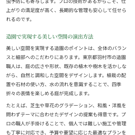
虫予防にも寄与します。プロの技術があるからこそ、仕
造園依頼の流れと準備するべきポイント
上がりの満足度が高く、長期的な管理も安心して任せら
れるのです。
造園相談から見積もりまでの安心な進め方
職人と進める造園作業の段取りと注意点
造園で実現する美しい空間の演出方法
造園の依頼で満足度を高めるコツまとめ
美しい空間を実現する造園のポイントは、全体のバラン
見積もり時に確認したい造園の項目一覧
スと細部へのこだわりにあります。東京都羽村市の造園
経験豊富な造園職人の見極め方
職人は、庭の広さや形状、既存の植木や樹木を活かしな
経験と技術で選ぶ造園職人の特徴
がら、自然と調和した空間をデザインします。植栽の配
造園職人の経歴や資格をチェックする方法
置や石材の使い方、水の流れを意識することで、四季
プロの造園職人を見極める面談ポイント
折々の表情を楽しめる庭が完成します。
実績豊富な造園職人の仕事ぶりを比較
たとえば、芝生や草花のグラデーション、和風・洋風を
造園職人の施工事例で技術力を判断する
問わずテーマに合わせたデザインの提案も得意です。プ
樹木や植木の手入れで叶える庭
ロの職人が手掛けることで、個人では難しい施工や管理
造園で大切な樹木や植木の手入れ方法
も丁寧に対応でき、予算や要望に応じた最適なプランを