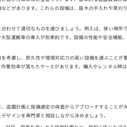
季節ごとの造園管理ポイントを押さえよう
機などがあります。これらの設備は、庭木の手入れや草刈
設備リサイクルを活かした造園実践術
造園と設備リサイクルの連携が生む効果
に合わせて適切なものを選びましょう。例えば、狭い場所
造園現場での廃材リサイクル実践法を紹介
や大型運搬車の導入が効果的です。設備の性能や安全機能
リサイクル設備を利用した造園のメリット
環境配慮型造園のためのリサイクル活用術
候を考慮し、耐久性や環境対応力の高い設備を選ぶことが
造園廃材を活かすリサイクル施設の選び方
て作業効率が落ちたケースがあります。購入やレンタル時
信頼できる造園業者の見極め方ガイド
造園業者選びで重視すべきポイント解説
許認可や実績で見る造園業者の信頼性とは
造園施工事例から読み解く業者の実力
は、造園計画と設備選定の両面からアプローチすることが
口コミや評判で造園業者を比較する方法
たデザインを専門家と相談しながら決めましょう。
造園現場対応力が高い業者の特徴を押さえる