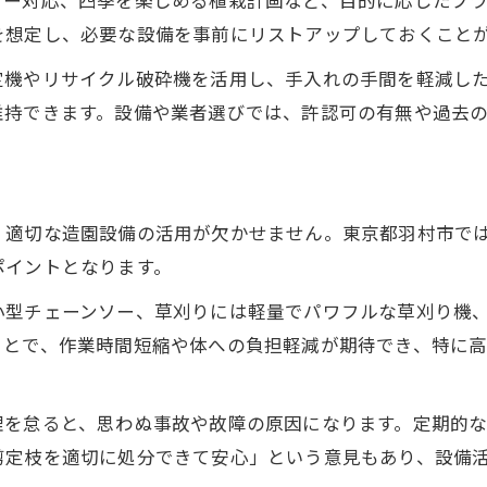
リー対応、四季を楽しめる植栽計画など、目的に応じたプ
剪定伐採が必要な時の設備活用ポイント
を想定し、必要な設備を事前にリストアップしておくこと
造園で活躍する剪定伐採用設備の選び方
定機やリサイクル破砕機を活用し、手入れの手間を軽減し
剪定伐採時に便利な造園設備の活用法
維持できます。設備や業者選びでは、許認可の有無や過去
現場状況に合わせた造園設備の最適化術
剪定作業の安全性を高める設備ポイント
造園作業効率化に役立つ設備紹介
、適切な造園設備の活用が欠かせません。東京都羽村市で
リサイクル施設活用による管理コスト削減
ポイントとなります。
造園廃材リサイクルでコスト削減を実現
小型チェーンソー、草刈りには軽量でパワフルな草刈り機
管理コストを下げるリサイクル設備の選び方
ことで、作業時間短縮や体への負担軽減が期待でき、特に
造園管理を効率化する施設活用の秘訣
リサイクル施設の特徴と造園業務への活用
理を怠ると、思わぬ事故や故障の原因になります。定期的
造園で出る廃材の適切な処分方法を解説
剪定枝を適切に処分できて安心」という意見もあり、設備