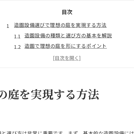
目次
造園設備選びで理想の庭を実現する方法
造園設備の種類と選び方の基本を解説
造園で理想の庭を形にするポイント
庭の手入れに適した造園設備の活用法
造園で後悔しない設備選びのコツを紹介
最新造園設備で効率的な作業を実現する方法
東京都羽村市の造園管理の極意とは
の庭を実現する方法
造園管理のポイントを羽村市で徹底解説
造園を活かした羽村市の庭づくり実践法
羽村市で安心できる造園管理の流れとは
造園管理に強い地元業者の特徴をチェック
類と選び方は非常に重要です。まず、基本的な造園設備に