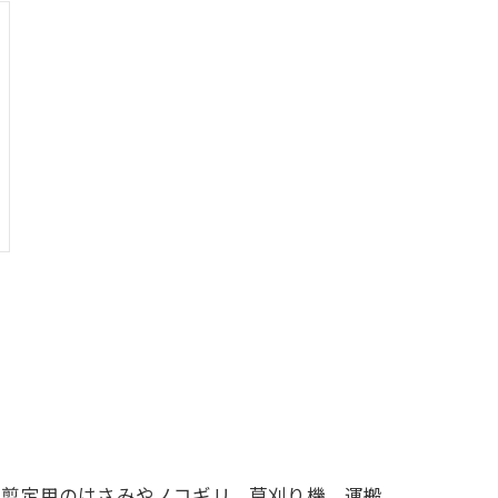
は剪定用のはさみやノコギリ、草刈り機、運搬