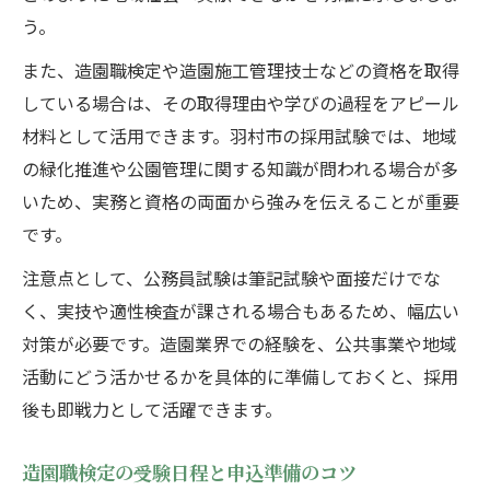
法
う。
造園施工管理技士の受験資格と申込手続き
また、造園職検定や造園施工管理技士などの資格を取得
合格に向けた造園分野の学習ポイント
している場合は、その取得理由や学びの過程をアピール
羽村市で造園職公務員への道を切り拓くには
材料として活用できます。羽村市の採用試験では、地域
羽村市職員課から知る造園採用の最新情報
の緑化推進や公園管理に関する知識が問われる場合が多
造園資格を生かした公務員転職の進め方
いため、実務と資格の両面から強みを伝えることが重要
造園分野で求められる人物像を把握しよう
です。
羽村市の採用実績と傾向を徹底分析
注意点として、公務員試験は筆記試験や面接だけでな
採用試験で造園技能をアピールするコツ
く、実技や適性検査が課される場合もあるため、幅広い
対策が必要です。造園業界での経験を、公共事業や地域
活動にどう活かせるかを具体的に準備しておくと、採用
後も即戦力として活躍できます。
造園職検定の受験日程と申込準備のコツ