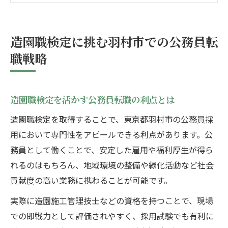
羽村市役所の採用倍率を知る重要性
造園職検定合格が転職成功に与える影響
造園職検定に挑む羽村市での公務員転
公務員を目指すなら造園資格取得が強み
職戦略
造園資格が公務員採用で評価される理由
造園技能を生かし安定職への道を切り拓く
造園職検定を活かす公務員転職の利点とは
羽村市職員採用で求められる造園分野の力
実務経験と造園資格の組み合わせ効果とは
造園職検定を取得することで、東京都羽村市の公務員採
用において専門性をアピールできる利点があります。公
造園職検定がキャリアアップに直結する仕
務員として働くことで、安定した雇用や福利厚生が得ら
組み
れるのはもちろん、地域環境の整備や緑化活動など社会
羽村市職員採用に役立つ造園検定合格法
貢献度の高い業務に携わることが可能です。
造園職検定合格のための学習スケジュール
例
実際に造園施工管理技士などの資格を持つことで、現場
での即戦力として評価されやすく、採用試験でも有利に
羽村市役所採用試験と造園検定の両立術