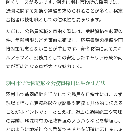
働くケースが多いです。例えば羽村市役所の採用では、
造園技能を高める効率的な勉強法を解説
造園に関する知識や経験を求められることが多く、検定
造園職検定の受験地と試験会場の確認方法
合格者は技術職としての信頼性も高まります。
合格発表までに準備すべきポイントまとめ
ただし、公務員転職を目指す際には、受験資格や必要条
地域貢献を叶える造園分野の実践的アドバイス
件、年齢制限などを事前に確認し、応募書類の準備や面
造園資格を活かした地域貢献の具体例紹介
接対策も怠らないことが重要です。資格取得によるスキ
公務員として地域に根差す造園活動の意義
ルアップと、公務員としての安定したキャリア形成の両
羽村市で実践できる造園プロジェクト提案
立が可能となる点が大きな魅力です。
造園職検定の知識が現場で役立つ理由
羽村市で造園経験を公務員採用に生かす方法
地域社会を豊かにする造園の仕事の魅力
造園施工管理技士資格の取得方法とは
羽村市で造園経験を活かして公務員を目指すには、まず
現場で培った実務経験を履歴書や面接で具体的に伝える
造園施工管理技士資格取得の流れを解説
ことがポイントです。たとえば、過去の造園施工や管理
造園職検定と施工管理技士の違いと活用法
の実績、地域特有の植栽管理のノウハウなどを整理し、
施工管理技士の受験地や会場情報の確認方
どのように地域社会へ貢献できるかを明確に示しましょ