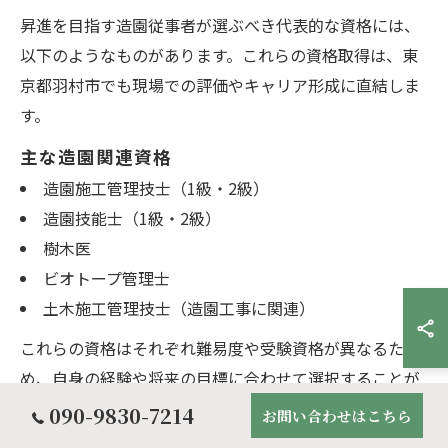
昇進を目指す造園従事者が選ぶべき代表的な資格には、
以下のようなものがあります。これらの資格取得は、東
京都羽村市でも現場での評価やキャリア形成に直結しま
す。
主な造園関連資格
造園施工管理技士（1級・2級）
造園技能士（1級・2級）
樹木医
ビオトープ管理士
土木施工管理技士（造園工事に関連）
これらの資格はそれぞれ難易度や受験資格が異なるた
め、自身の経験や将来の目標に合わせて選択することが
大切です。特に施工管理技士や技能士は、昇進や現場責
090-9830-7214
お問い合わせはこちら
任者を目指す上で基本となる資格です。資格取得の際