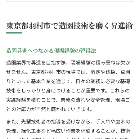
羽村市での造園昇進に必要な日々の努力
造園現場で評価される実践的な成長ポイン
東京都羽村市で造園技術を磨く昇進術
ト
現場経験を生かす造園キャリアアップ戦略
造園業界の現場経験が昇進を左右する背景
造園昇進へつながる現場経験の習得法
キャリアアップに役立つ造園現場の工夫と
造園業界で昇進を目指す際、現場経験の積み重ねは欠か
は
せません。東京都羽村市の現場では、剪定や伐採、草刈
東京都羽村市で実践したい造園の成長戦略
りといった基本作業を通じて、日々の業務に必要な基礎
技術をしっかりと身につけることが重要です。これらの
造園業での経験がキャリア形成に及ぼす影
実践経験を積むことで、業務の流れや安全管理、現場ご
響
との対応力が自然と磨かれていきます。
現場経験が豊富な造園士の昇進事例に学ぶ
造園業界で管理職を目指すための重要ポイント
また、先輩技術者の指導を受けながら、手入れや庭木の
管理、緑化工事など幅広い作業を体験することが、技術
管理職昇進へ導く造園のマネジメント力