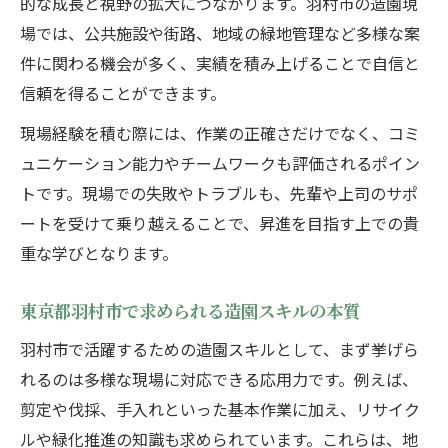
的な成長と視野の拡大につながります。羽村市の造園現
造園業界でのリーダーシップ習得の要点
場では、公共施設や街路、地域の緑地管理など多様な案
東京都羽村市で管理職になるための造園力
件に関わる機会が多く、実績を積み上げることで自信と
造園現場のチーム運営で求められる資質
信頼を得ることができます。
昇進希望者が知るべき造園業界の動向
現場経験を積む際には、作業の正確さだけでなく、コミ
羽村市の造園業界における成長機会を探る
ュニケーション能力やチームワークも評価されるポイン
羽村市で広がる造園業界の新たな挑戦とは
トです。現場での失敗やトラブルも、先輩や上司のサポ
造園職人に訪れるキャリア成長の好機を解
ートを受けて乗り越えることで、昇進を目指す上での貴
説
重な学びとなります。
地域の造園現場が提供する経験値と昇進力
東京都羽村市で求められる造園スキルの本質
造園業界の変化が昇進に与える影響を考察
東京都羽村市で造園昇進のチャンスを掴む
羽村市で活躍するための造園スキルとして、まず挙げら
れるのは多様な現場に対応できる応用力です。例えば、
昇進を目指すなら資格取得がカギとなる理由
剪定や伐採、手入れといった基本作業に加え、リサイク
造園昇進に不可欠な資格取得の重要性
ルや緑化推進の知識も求められています。これらは、地
東京都羽村市で注目される造園資格とは