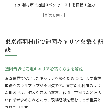
羽村市で造園スペシャリストを目指す魅力
造園転職時に知っておきたい成功ポイント
造園職の将来性と生活設計の重要性を探る
地元で活躍できる造園の働き方を考える
造園スペシャリストが羽村市で輝く理由とは
東京都羽村市で造園キャリアを築く秘
造園分野で羽村市に注目が集まる背景とは
訣
スペシャリストの視点で見る造園のやりが
い
造園業界で安定キャリアを築く方法を解説
羽村市で評価される造園技術と実績の特徴
家族と両立できる造園キャリアの魅力
造園業界で安定したキャリアを築くためには、まず資格
取得やスキルアップが不可欠です。東京都羽村市のよう
造園業界の新たな役割に挑戦する方法
な地域では、植木や庭木の剪定、伐採、草刈りなど幅広
転職に活かす造園業界の最新トレンド
い作業が求められるため、現場経験を積むことが重要と
造園業界で注目されるトレンドを徹底解説
されています。