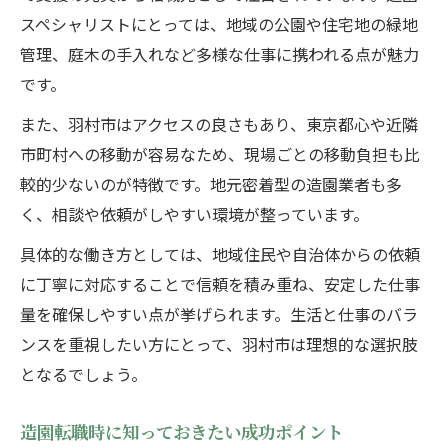
緑心造園レビューから知る地域の造園事情
スペシャリストにとっては、地域の公園や住宅地の緑地
管理、庭木の手入れなど多様な仕事に携われる点が魅力
緑心造園レビューが伝える造園現場の実情
です。
造園業界で求められる信頼性と実績の見極
め
また、羽村市はアクセスの良さもあり、東京都心や近隣
株式会社緑心イベントから学ぶ造園の魅力
市町村への移動が容易なため、現場ごとの移動負担も比
較的少ないのが特徴です。地元密着型の造園業者も多
造園スペシャリストが注目する企業の特徴
く、相談や依頼がしやすい環境が整っています。
口コミから読み解く造園サービスの選び方
具体的な働き方としては、地域住民や自治体からの依頼
造園分野における働き方と将来の展望
に丁寧に対応することで信頼を積み重ね、安定した仕事
造園分野の働き方改革と今後のトレンド
量を確保しやすい点が挙げられます。生活と仕事のバラ
スペシャリスト視点で見る造園の未来像
ンスを重視したい方にとって、羽村市は理想的な選択肢
持続可能な社会を支える造園の役割とは
となるでしょう。
造園業界でキャリアアップするために必要
な力
造園転職時に知っておきたい成功ポイント