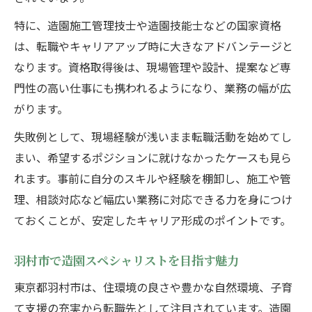
IT化やドローン導入が造園業にもたらす影
特に、造園施工管理技士や造園技能士などの国家資格
響
は、転職やキャリアアップ時に大きなアドバンテージと
持続可能性志向と造園スペシャリストの未
なります。資格取得後は、現場管理や設計、提案など専
来
門性の高い仕事にも携われるようになり、業務の幅が広
働き方改革が造園の転職市場に与える変化
がります。
グリーンインフラ需要拡大と造園の可能性
失敗例として、現場経験が浅いまま転職活動を始めてし
安定就職を目指すなら羽村市で造園の道
まい、希望するポジションに就けなかったケースも見ら
羽村市で造園就職を成功させるコツを紹介
れます。事前に自分のスキルや経験を棚卸し、施工や管
造園分野で安定した収入を得る働き方とは
理、相談対応など幅広い業務に対応できる力を身につけ
地域の造園企業で評価される人材になるに
ておくことが、安定したキャリア形成のポイントです。
は
造園スペシャリストの転職市場の現状と対
羽村市で造園スペシャリストを目指す魅力
策
東京都羽村市は、住環境の良さや豊かな自然環境、子育
家族との共存を叶える造園キャリア戦略
て支援の充実から転職先として注目されています。造園