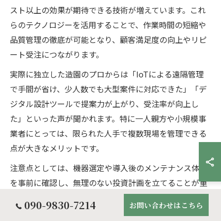
スト以上の効果が期待できる技術が増えています。これ
らのテクノロジーを活用することで、作業時間の短縮や
品質管理の徹底が可能となり、顧客満足度の向上やリピ
ート受注につながります。
実際に独立した造園のプロからは「IoTによる遠隔管理
で手間が省け、少人数でも大型案件に対応できた」「デ
ジタル設計ツールで提案力が上がり、受注率が向上し
た」といった声が聞かれます。特に一人親方や小規模事
業者にとっては、限られた人手で複数現場を管理できる
点が大きなメリットです。
注意点としては、機器選定や導入後のメンテナンス体制
を事前に確認し、無理のない投資計画を立てることが重
要です。まずは小規模な現場で導入し、効果を実感しな
090-9830-7214
お問い合わせはこちら
がら徐々に拡大するのが成功への近道です。