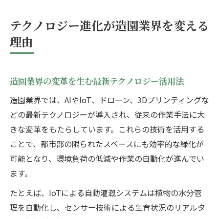
人手不足を支える造園の新技術とは何か
テクノロジー進化が造園業界を変える
造園業界の将来性とテクノロジー導入効果
理由
未来志向の造園が切り拓く新たな可能性
造園の未来を切り拓く持続可能な技術開発
造園とテクノロジーが拡げる新ビジネス領
造園業界の変革を生む最新テクノロジー活用法
域
造園業界では、AIやIoT、ドローン、3Dプリンティングな
環境配慮型造園の最新トレンドを徹底解説
どの最新テクノロジーが導入され、従来の作業手法に大
造園求人市場で求められる新スキルとは
きな変革をもたらしています。これらの技術を活用する
ことで、都市部の限られたスペースにも効率的な緑化が
造園業界での独立を後押しする技術進化
可能となり、環境負荷の低減や作業の自動化が進んでい
業界を支える造園テクノロジー最新事情
ます。
造園現場で進化するテクノロジーの全貌
たとえば、IoTによる自動灌漑システムは植物の水分管
造園会社が導入する最新デジタル技術を解
理を自動化し、センサー技術による生育状況のリアルタ
説