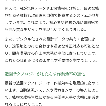
造園一人親方が収益UPに選ぶ最新技術とは
例えば、AIが気候データや土壌情報を分析し、最適な植
独立志望者が知るべき造園業界の将来性
物配置や維持管理計画を自動で提案するシステムが登場
しています。これにより、初心者や経験の浅い造園家で
営業力を高める造園デジタルツール活用法
も高品質なデザインを実現しやすくなりました。
大手で培った造園技術を独立で活かす方法
また、デジタル化された設計データの共有・管理によ
作業効率化が広げる造園の将来性とは
り、遠隔地との打ち合わせや迅速な修正対応も可能とな
造園業界で進む作業効率化の最新動向
り、顧客満足度の向上や業務効率化に寄与しています。
デジタル技術が造園の働き方を変える理由
これらの仕組みは今後ますます重要性を増すでしょう。
造園会社の現場で導入進む効率化テクノロ
ジー
造園テクノロジーがもたらす作業効率の進化
作業効率化が造園の求人ニーズに与える影
最新の造園テクノロジーは、作業効率を飛躍的に高めて
響
います。自動灌漑システムや環境センサーの導入によっ
造園の収益力向上を支える効率化技術とは
て、植物の維持管理にかかる時間や人手が大幅に削減さ
れるようになりました。