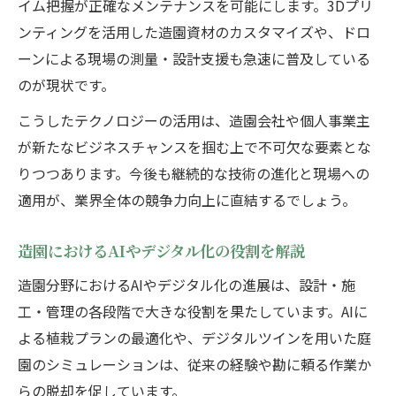
イム把握が正確なメンテナンスを可能にします。3Dプリ
効率化や品質向上を叶える造園テクノロジ
ンティングを活用した造園資材のカスタマイズや、ドロ
ー
ーンによる現場の測量・設計支援も急速に普及している
大手造園企業も注目する革新技術の実態
のが現状です。
造園業界で評判の高い技術導入ポイント
こうしたテクノロジーの活用は、造園会社や個人事業主
人手不足時代に注目集める造園のデジタル化
が新たなビジネスチャンスを掴む上で不可欠な要素とな
造園業界の人手不足解消に貢献するデジタ
りつつあります。今後も継続的な技術の進化と現場への
ル化
適用が、業界全体の競争力向上に直結するでしょう。
AI活用が造園業界にもたらす効果と課題
造園会社の現場で進むデジタル技術導入事
造園におけるAIやデジタル化の役割を解説
例
造園分野におけるAIやデジタル化の進展は、設計・施
求人市場で評価される造園デジタルスキル
工・管理の各段階で大きな役割を果たしています。AIに
造園の現場作業効率化を実現する新技術
よる植栽プランの最適化や、デジタルツインを用いた庭
造園で独立成功をめざす技術活用の秘訣
園のシミュレーションは、従来の経験や勘に頼る作業か
らの脱却を促しています。
独立に役立つ造園テクノロジー活用の極意