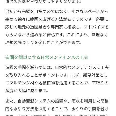
後々の剪定や草取りがしやすくなります。
庭の手軽な美化術を専門家が提案
最初から完璧を目指すのではなく、小さなスペースから
造園のプロがすすめる簡単美化アイデア
始めて徐々に範囲を広げる方法がおすすめです。必要に
季節感を取り入れた造園の美化ポイント
応じて地元の造園業者や専門家に相談し、アドバイスを
手軽に始める造園で庭の印象をアップ
もらいながら進めると安心です。これにより、無理なく
造園で取り入れたいナチュラルガーデン術
理想の庭づくりを楽しむことができます。
初心者でも安心の造園美化ステップ
造園を簡単にする日常メンテナンスの工夫
自宅の景観を保つ簡単造園アイデア集
造園の手間を減らすには、日常的なメンテナンスに工夫
造園で簡単にできる景観維持の工夫
を取り入れることがポイントです。まず、雑草対策とし
毎日続けたい造園の手軽なアイデア
てマルチング材や地被植物を活用することで、草取りの
見た目も美しい造園の植栽ポイント
頻度が大幅に減ります。
自然な仕上がりに導く造園の工夫集
また、自動灌漑システムの設置や、雨水を利用した簡易
造園で家全体の雰囲気をアップする方法
的な水やり方法を採用することで、水やりの手間を省け
造園初心者が押さえたいポイントは何か