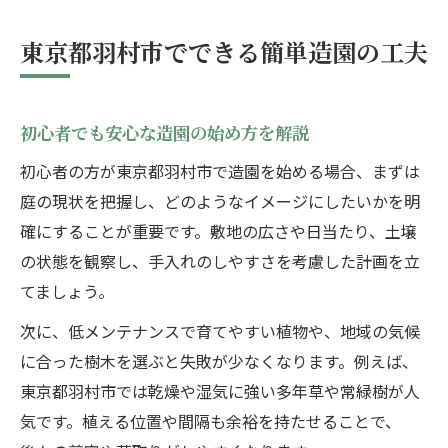
忙しい人に最適な造園の時短アイデア
初めてでも安心な庭づくりのコツ紹介
東京都羽村市でできる簡単造園の工夫
初めての造園で押さえたい基本ポイント
簡単にできる造園のレイアウト術を紹介
初心者でも安心な造園の始め方を解説
造園の第一歩は土づくりから始めよう
初心者の方が東京都羽村市で造園を始める場合、まずは
庭づくりでよくある造園の失敗例と対策
庭の現状を把握し、どのようなイメージにしたいかを明
安心して進める造園のステップ解説
確にすることが重要です。敷地の広さや日当たり、土壌
メンテナンスが楽になる造園テクニック
の状態を観察し、手入れのしやすさを考慮した計画を立
造園を楽にするメンテナンスの工夫ポイン
てましょう。
ト
次に、低メンテナンスで育てやすい植物や、地域の気候
草取り不要を目指す造園の知恵と方法
に合った樹木を選ぶと失敗が少なくなります。例えば、
簡単に続けられる造園の時短メソッド
東京都羽村市では乾燥や湿気に強い多年草や常緑樹が人
剪定や水やりをラクにする造園の工夫
気です。植える位置や間隔も余裕を持たせることで、
毎日手軽にできる造園の管理テクニック