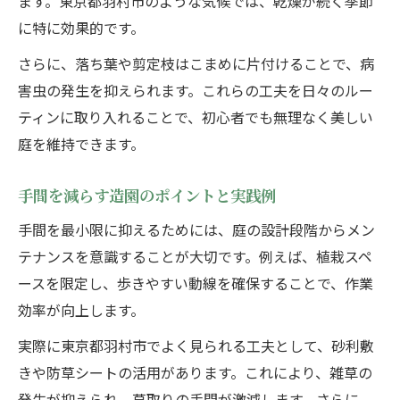
ます。東京都羽村市のような気候では、乾燥が続く季節
初めての造園で重要な基礎知識を解説
に特に効果的です。
造園初心者が知るべき手入れの流れ
さらに、落ち葉や剪定枝はこまめに片付けることで、病
簡単に始められる造園のチェックリスト
害虫の発生を抑えられます。これらの工夫を日々のルー
失敗しない造園のポイントまとめ
ティンに取り入れることで、初心者でも無理なく美しい
初心者向け造園のよくある質問と対策
庭を維持できます。
手間を減らす造園のポイントと実践例
手間を最小限に抑えるためには、庭の設計段階からメン
テナンスを意識することが大切です。例えば、植栽スペ
ースを限定し、歩きやすい動線を確保することで、作業
効率が向上します。
実際に東京都羽村市でよく見られる工夫として、砂利敷
きや防草シートの活用があります。これにより、雑草の
発生が抑えられ、草取りの手間が激減します。さらに、