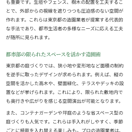
も重要です。生垣やフェンス、樹木の配置を工夫するこ
大手から地域密着まで東京都の造園業者比
とで、外部からの視線を遮りつつも圧迫感のない空間が
較
作れます。これらは東京都の造園業者が提案する代表的
造園プラン提案力が高い東京都の会社とは
な手法であり、都市生活者の多様なニーズに応える工夫
庭に個性を宿す東京都での造園の工夫
が随所に見られます。
東京都で実践できる個性派造園デザイン例
都市部の限られたスペースを活かす造園術
造園で叶うオリジナル庭づくりのコツ
東京都の造園業者が提案する個性的な庭空
東京都の庭づくりでは、狭小地や変形地など面積の制約
間
を逆手に取ったデザインが求められます。例えば、縦の
造園技術で表現する東京都ならではの庭
空間を活かした高木や、壁面緑化、テラスやデッキの設
置などが挙げられます。これにより、限られた敷地内で
趣味を活かす東京都の造園アイデア集
も奥行きや広がりを感じる空間演出が可能となります。
満足度を高める造園依頼時の要点とは
また、コンテナガーデンや坪庭のような省スペース型の
東京都で造園を依頼する際の重要ポイント
庭づくりも人気です。これらは手入れがしやすく、季節
造園会社との相談で押さえたい事項
ごとに植栽を入れ替える楽しみも。プロの造園業者は、