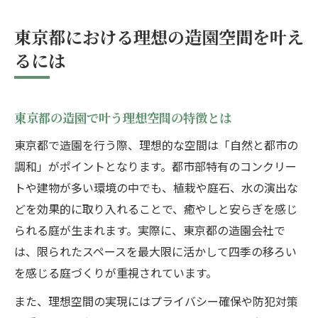
東京都の造園で注目されるデザイン傾向
東京都における理想の造園空間を叶え
造園で実現する東京都の庭づくり最新動向
るには
東京都の造園で広がる最新ガーデンスタイ
ル
庭づくりにおける東京都の造園技術進化
東京都の造園で叶う理想空間の特徴とは
造園会社が語る東京都のトレンドと事例
東京都で造園を行う際、理想的な空間は「自然と都市の
東京都の造園ランキングから見る動向
調和」がポイントとなります。都市部特有のコンクリー
トや建物が多い環境の中でも、植栽や庭石、水の演出な
造園を活用した東京都の庭リフォーム事例
どを効果的に取り入れることで、癒やしと安らぎを感じ
プロ目線で選ぶ東京都の造園パートナー
られる庭が生まれます。実際に、東京都の造園会社で
東京都で信頼できる造園会社の見極め方
は、限られたスペースを最大限に活かして四季の移ろい
プロが教える造園業者選びの重要ポイント
を感じる庭づくりが重視されています。
造園会社ランキングを東京都で活用するコ
また、理想空間の実現にはプライバシー確保や防犯対策
ツ