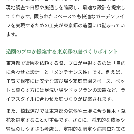
理想の庭を叶える東京都の造園打ち合わせ
現地調査で日照や風通しを確認し、最適な設計を提案し
術
てくれます。限られたスペースでも快適なガーデンライ
造園依頼時に役立つ東京都のチェックリス
フを実現するための工夫が東京都の造園には詰まってい
ト
ます。
東京都の造園業者との信頼関係づくりのコ
ツ
造園のプロが提案する東京都の庭づくりポイント
東京都の造園ランキング活用術と選び方
東京都で造園を依頼する際、プロが重視するのは「目的
東京都の造園ランキングはどう活かすべき
に合わせた設計」と「メンテナンス性」です。例えば、
か
子育て世帯には安全な遊び場や家庭菜園スペース、ペッ
ランキングで探す東京都の造園会社の選び
トと暮らす方には足洗い場やドッグランの設置など、ラ
方
イフスタイルに合わせた庭づくりが提案されます。
造園会社の実績比較を東京都で行う方法
また、植栽選びでは東京都の気候や土壌に合う樹木・草
東京都の造園会社ランキング活用の注意点
花を選定することが重要です。さらに、将来的な成長や
造園業者選びに役立つ東京都の評価基準
管理のしやすさも考慮し、定期的な剪定や病害虫対策の