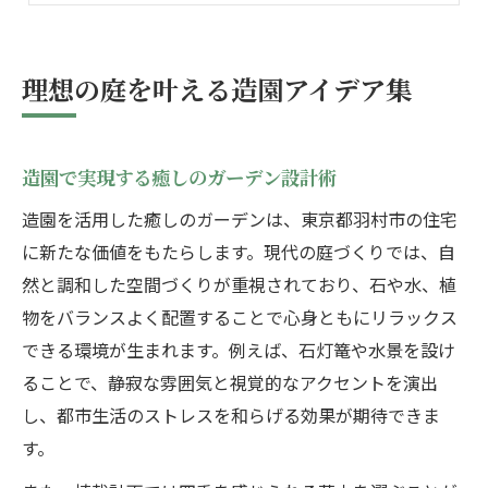
住まいと調和する造園の最新アイデア
羽村市の暮らしに馴染む造園デザイン
理想の庭を叶える造園アイデア集
造園で日常を豊かにするデザインの考え方
羽村市の気候に合わせた造園の工夫とは
造園で実現する癒しのガーデン設計術
家族のライフスタイル別造園デザイン提案
造園を活用した癒しのガーデンは、東京都羽村市の住宅
羽村市の住宅事情に合う造園の選び方
に新たな価値をもたらします。現代の庭づくりでは、自
造園で地域の魅力を引き出す方法
然と調和した空間づくりが重視されており、石や水、植
新しい発想で楽しむ造園の魅力とは
物をバランスよく配置することで心身ともにリラックス
造園で広がる新しい庭の楽しみ方発見
できる環境が生まれます。例えば、石灯篭や水景を設け
現代的な造園アイデアで個性を演出
ることで、静寂な雰囲気と視覚的なアクセントを演出
造園に取り入れる最新トレンドと工夫
し、都市生活のストレスを和らげる効果が期待できま
家族で楽しむ造園プロジェクトのすすめ
す。
造園を通じたコミュニケーションの大切さ