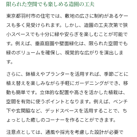
限られた空間でも楽しめる造園の工夫
造園業者が語る理想の庭づくりの秘訣
東京都羽村市の住宅では、敷地の広さに制約があるケー
プロの造園設計で失敗しないための工夫
スも多く見受けられます。しかし、造園の工夫次第で狭
造園相談時に確認すべきポイントとは
小スペースでも十分に緑や安らぎを楽しむことが可能で
納得できる造園プランの選び方を解説
す。例えば、垂直庭園や壁面緑化は、限られた空間でも
造園工事の流れと注意点を詳しく紹介
緑のボリュームを確保し、視覚的な広がりを演出しま
す。
さらに、鉢植えやプランターを活用すれば、季節ごとに
植え替えを楽しみながら手軽にガーデニングができ、移
動も簡単です。立体的な配置や高さを活かした植栽は、
空間を有効に使うポイントとなります。例えば、ベンチ
下や玄関脇など、デッドスペースを活用することで、ち
ょっとした癒しのコーナーを作ることができます。
注意点としては、通風や採光を考慮した設計が必要で