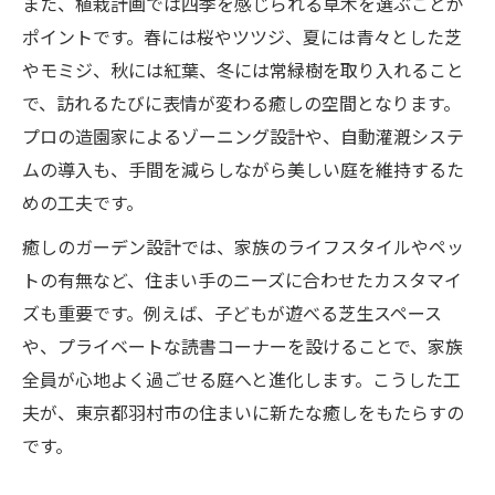
また、植栽計画では四季を感じられる草木を選ぶことが
家族の癒し空間を造園で実現する方法
ポイントです。春には桜やツツジ、夏には青々とした芝
造園で家族みんなが集う場所を作る方法
やモミジ、秋には紅葉、冬には常緑樹を取り入れること
で、訪れるたびに表情が変わる癒しの空間となります。
癒しを感じる造園プランの取り入れ方
プロの造園家によるゾーニング設計や、自動灌漑システ
子どもと楽しむ造園の安全ポイント集
ムの導入も、手間を減らしながら美しい庭を維持するた
ペットと過ごせる造園空間のアイデア
めの工夫です。
造園による四季の変化を楽しむ工夫
癒しのガーデン設計では、家族のライフスタイルやペッ
造園で広がる羽村市の庭づくり提案
トの有無など、住まい手のニーズに合わせたカスタマイ
造園を活かした羽村市の庭リフォーム例
ズも重要です。例えば、子どもが遊べる芝生スペース
地域の特性を反映した造園デザイン集
や、プライベートな読書コーナーを設けることで、家族
造園のプロが提案する理想の庭づくり
全員が心地よく過ごせる庭へと進化します。こうした工
長く愛される造園空間の作り方のコツ
夫が、東京都羽村市の住まいに新たな癒しをもたらすの
造園で叶える多様なライフスタイル対応
です。
プロの視点から見る造園の活用ポイント