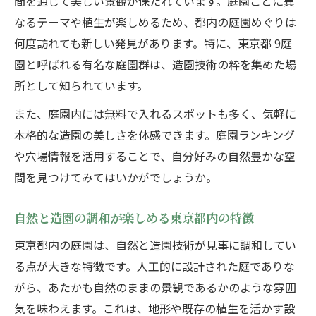
間を通じて美しい景観が保たれています。庭園ごとに異
東京都の造園から学ぶ自宅の緑化アイデア
なるテーマや植生が楽しめるため、都内の庭園めぐりは
造園技術を生かす自宅庭の自然デザイン
何度訪れても新しい発見があります。特に、東京都 9庭
東京都庭園の造園工夫を自宅に取り入れる
園と呼ばれる有名な庭園群は、造園技術の粋を集めた場
方法
所として知られています。
造園で実現する身近な自然空間づくりのコ
また、庭園内には無料で入れるスポットも多く、気軽に
ツ
本格的な造園の美しさを体感できます。庭園ランキング
東京都の造園アイデアで自宅を緑で彩る方
や穴場情報を活用することで、自分好みの自然豊かな空
法
間を見つけてみてはいかがでしょうか。
自然と造園の調和が楽しめる東京都内の特徴
東京都内の庭園は、自然と造園技術が見事に調和してい
る点が大きな特徴です。人工的に設計された庭でありな
がら、あたかも自然のままの景観であるかのような雰囲
気を味わえます。これは、地形や既存の植生を活かす設