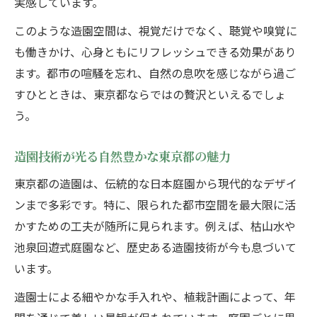
実感しています。
都心の喧騒から離れて緑と造園を楽しむ方法
このような造園空間は、視覚だけでなく、聴覚や嗅覚に
都心で造園と緑の静けさを味わう方法
も働きかけ、心身ともにリフレッシュできる効果があり
造園が演出する都心の自然で癒し体験
ます。都市の喧騒を忘れ、自然の息吹を感じながら過ご
東京都心で造園と緑を満喫するアイデア
すひとときは、東京都ならではの贅沢といえるでしょ
造園を通じて都心の自然に親しむコツ
う。
都心の造園庭園で心安らぐ過ごし方
造園技術が光る自然豊かな東京都の魅力
話題の東京都庭園めぐりで自然美発見
東京都の造園は、伝統的な日本庭園から現代的なデザイ
造園の技と自然美を巡る東京都庭園めぐり
ンまで多彩です。特に、限られた都市空間を最大限に活
東京都の造園庭園をめぐり自然を再発見
かすための工夫が随所に見られます。例えば、枯山水や
造園好きにおすすめの東京都庭園めぐり術
池泉回遊式庭園など、歴史ある造園技術が今も息づいて
自然と造園が共演する東京都庭園の選び方
います。
東京都庭園一覧から造園の魅力を見つける
造園士による細やかな手入れや、植栽計画によって、年
自宅にも生かせる東京都の造園アイデア