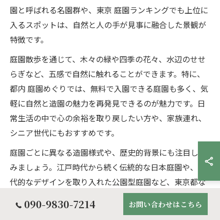
園と呼ばれる名園群や、東京 庭園ランキングでも上位に
入るスポットは、自然と人の手が見事に融合した景観が
特徴です。
庭園散歩を通じて、木々の緑や四季の花々、水辺のせせ
らぎなど、五感で自然に触れることができます。特に、
都内 庭園めぐりでは、無料で入園できる庭園も多く、気
軽に自然と造園の魅力を再発見できるのが魅力です。日
常生活の中で心の余裕を取り戻したい方や、家族連れ、
シニア世代にもおすすめです。
庭園ごとに異なる造園様式や、歴史的背景にも注目して
みましょう。江戸時代から続く伝統的な日本庭園や、現
代的なデザインを取り入れた公園型庭園など、東京都な
らではの多様な自然と造園の調和を楽しむことができま
090-9830-7214
お問い合わせはこちら
す。