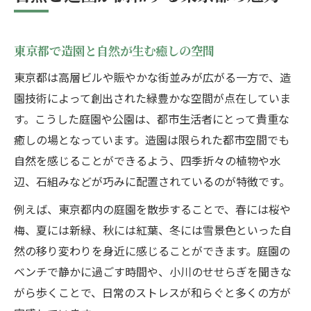
造園好きなら満喫できる東京の庭園体験
造園の工夫が楽しめる東京庭園体験の魅力
東京都で造園と自然が生む癒しの空間
東京で造園好きが感動する庭園の歩き方
造園ファン必見の東京都おすすめ庭園体験
東京都は高層ビルや賑やかな街並みが広がる一方で、造
園技術によって創出された緑豊かな空間が点在していま
造園で満喫する東京庭園ランキングの楽し
す。こうした庭園や公園は、都市生活者にとって貴重な
み方
癒しの場となっています。造園は限られた都市空間でも
東京都内で造園の奥深さを体験するコツ
自然を感じることができるよう、四季折々の植物や水
東京都内で自然を感じる庭園散歩のすすめ
辺、石組みなどが巧みに配置されているのが特徴です。
造園と自然を堪能する東京都庭園散歩術
例えば、東京都内の庭園を散歩することで、春には桜や
東京都で造園と自然を楽しむ散歩コース
梅、夏には新緑、秋には紅葉、冬には雪景色といった自
自然あふれる東京都の造園庭園で心癒す散
然の移り変わりを身近に感じることができます。庭園の
歩
ベンチで静かに過ごす時間や、小川のせせらぎを聞きな
東京都庭園散歩で体感する造園の工夫
がら歩くことで、日常のストレスが和らぐと多くの方が
造園の魅力を感じながら東京都内を散策