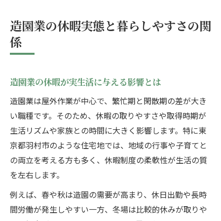
休暇が暮らしやすさに直結する造園の理由
東京都羽村市で叶える造園と生活両立術
造園業の休暇実態と暮らしやすさの関
造園業と羽村市での快適な暮らし方のヒン
係
ト
造園の現場目線で考える羽村市の魅力
造園業の休暇が実生活に与える影響とは
生活と仕事を両立できる造園の工夫とは
子育て世代も安心の造園勤務と羽村市生活
造園業は屋外作業が中心で、繁忙期と閑散期の差が大き
い職種です。そのため、休暇の取りやすさや取得時期が
造園業の視点から見る羽村市の住環境
生活リズムや家族との時間に大きく影響します。特に東
休みやすい造園の働き方を探る視点
京都羽村市のような住宅地では、地域の行事や子育てと
造園で休みを確保するための働き方改革
の両立を考える方も多く、休暇制度の柔軟性が生活の質
休暇が取りやすい造園職場の特徴を解説
を左右します。
造園業で実現する柔軟な勤務体系とは
例えば、春や秋は造園の需要が高まり、休日出勤や長時
現場と管理部門で異なる造園の休暇事情
間労働が発生しやすい一方、冬場は比較的休みが取りや
造園職人が満足する休暇取得のポイント