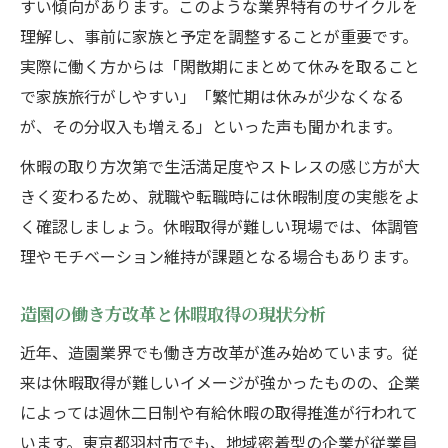
すい傾向があります。このような業界特有のサイクルを
安心して働ける造園と羽村市の魅力
理解し、事前に家族と予定を調整することが重要です。
造園業で安心して働ける環境の条件とは
実際に働く方からは「閑散期にまとめて休みを取ること
羽村市ならではの造園業の働きやすさ解説
で家族旅行がしやすい」「繁忙期は休みが少なくなる
が、その分収入も増える」といった声も聞かれます。
造園の現場で感じる羽村市の魅力ポイント
造園勤務者が選ぶ羽村市の住みやすさ理由
休暇の取り方次第で生活満足度やストレスの感じ方が大
長く続けられる造園業の職場環境を考察
きく変わるため、就職や転職時には休暇制度の実態をよ
く確認しましょう。休暇取得が難しい現場では、体調管
造園業界の将来性と休暇制度の今
理やモチベーション維持が課題となる場合もあります。
造園業界の将来性と安定した働き方を考え
る
造園の働き方改革と休暇取得の現状分析
休暇制度が進化する造園業界の最新事情
近年、造園業界でも働き方改革が進み始めています。従
造園で叶う長期的なキャリア形成のコツ
来は休暇取得が難しいイメージが強かったものの、企業
業界動向から見る造園と休暇取得の未来
によっては週休二日制や有給休暇の取得推進が行われて
造園業界の働き方改革と安定雇用の関係
います。東京都羽村市でも、地域密着型の企業が従業員