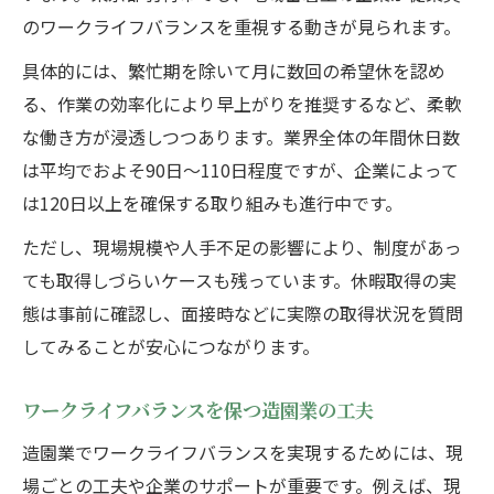
快適な生活を支える造園勤務の工夫
のワークライフバランスを重視する動きが見られます。
造園勤務で快適な生活を実現する工夫集
具体的には、繁忙期を除いて月に数回の希望休を認め
造園業のライフスタイル改善事例を紹介
る、作業の効率化により早上がりを推奨するなど、柔軟
造園と私生活を両立するためのポイント
な働き方が浸透しつつあります。業界全体の年間休日数
造園業で時間を有効に使う働き方の提案
は平均でおよそ90日〜110日程度ですが、企業によって
は120日以上を確保する取り組みも進行中です。
快適な生活を支える造園勤務の秘訣とは
ただし、現場規模や人手不足の影響により、制度があっ
ても取得しづらいケースも残っています。休暇取得の実
態は事前に確認し、面接時などに実際の取得状況を質問
してみることが安心につながります。
ワークライフバランスを保つ造園業の工夫
造園業でワークライフバランスを実現するためには、現
場ごとの工夫や企業のサポートが重要です。例えば、現