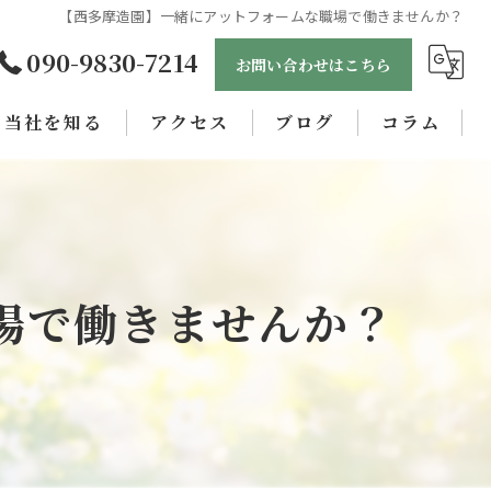
【西多摩造園】一緒にアットフォームな職場で働きませんか？
090-9830-7214
お問い合わせはこちら
当社を知る
アクセス
ブログ
コラム
未経験
正社員
女性
場で働きませんか？
職人
学歴不問