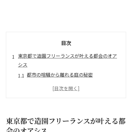
目次
東京都で造園フリーランスが叶える都会のオア
シス
都市の喧騒から離れる庭の秘密
都会における緑の新しい価値を創造
フリーランスの視点で描く理想の庭
東京都の造園事例から学ぶオアシス作り
都会の暮らしを豊かにする庭の役割
東京都で造園フリーランスが叶える都
都市空間での自然との共生を考える
会のオアシス