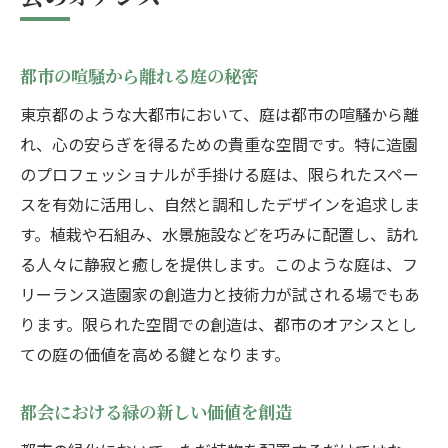
造園で実現する都会の中の自然空間
都市空間における緑化の重要性
都市の喧騒から離れる庭の秘密
限られたスペースの有効活用法
自然素材を活かしたエコデザイン
東京都のような大都市において、庭は都市の喧騒から離
れ、心の安らぎを得るための貴重な空間です。特に造園
都会の中で自然を感じる新しい提案
のプロフェッショナルが手掛ける庭は、限られたスペー
造園がもたらす心地よい居住空間
スを有効に活用し、自然と調和したデザインを追求しま
都市生活者にとっての自然の価値
す。植栽や石組み、水景施設などを巧みに配置し、訪れ
フリーランス造園が拓く東京都の緑の可能性
る人々に静寂と癒しを提供します。このような庭は、フ
地域の特性を活かした庭作り
リーランス造園家の創造力と技術力が試される場でもあ
環境配慮型デザインの実践
ります。限られた空間での創造は、都市のオアシスとし
フリーランスならではの柔軟な発想
ての庭の価値を高める鍵となります。
東京都の未来を支える緑化プロジェクト
都会における緑の新しい価値を創造
造園が都市に与える経済的効果