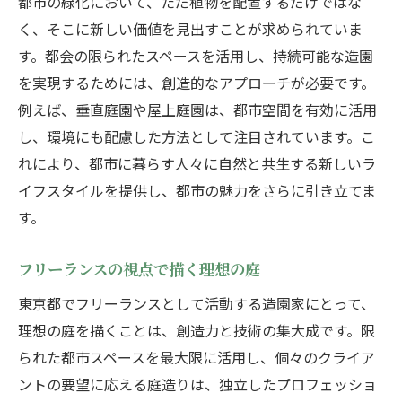
都市の緑化において、ただ植物を配置するだけではな
地域コミュニティと緑の関係性
く、そこに新しい価値を見出すことが求められていま
造園の自由な発想が生む都市の癒し空間
す。都会の限られたスペースを活用し、持続可能な造園
五感を刺激する庭のデザイン
を実現するためには、創造的なアプローチが必要です。
自然の音がもたらすリラックス効果
例えば、垂直庭園や屋上庭園は、都市空間を有効に活用
都市のストレスを和らげる庭の役割
し、環境にも配慮した方法として注目されています。こ
自由な発想で創る個性的な庭
れにより、都市に暮らす人々に自然と共生する新しいラ
癒しの要素を組み込んだデザイン事例
イフスタイルを提供し、都市の魅力をさらに引き立てま
東京都のヒーリングスポットとしての庭
す。
東京都の個性豊かな庭造りに挑むフリーランス
フリーランスの視点で描く理想の庭
造園
東京都でフリーランスとして活動する造園家にとって、
地域の特性を反映した庭の事例
理想の庭を描くことは、創造力と技術の集大成です。限
地元の動植物を取り入れたデザイン
られた都市スペースを最大限に活用し、個々のクライア
持続可能な資源利用の実践
ントの要望に応える庭造りは、独立したプロフェッショ
地域文化と結びつく庭の役割