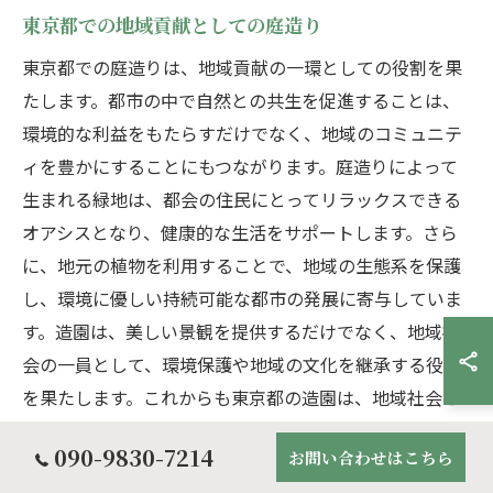
東京都での地域貢献としての庭造り
東京都での庭造りは、地域貢献の一環としての役割を果
たします。都市の中で自然との共生を促進することは、
環境的な利益をもたらすだけでなく、地域のコミュニテ
ィを豊かにすることにもつながります。庭造りによって
生まれる緑地は、都会の住民にとってリラックスできる
オアシスとなり、健康的な生活をサポートします。さら
に、地元の植物を利用することで、地域の生態系を保護
し、環境に優しい持続可能な都市の発展に寄与していま
す。造園は、美しい景観を提供するだけでなく、地域社
会の一員として、環境保護や地域の文化を継承する役割
を果たします。これからも東京都の造園は、地域社会と
の積極的な関わりを通じて、より良い未来を築くための
090-9830-7214
お問い合わせはこちら
重要な要素となり続けるでしょう。次回の記事では、こ