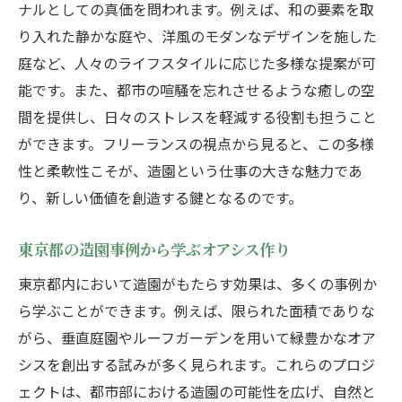
ナルとしての真価を問われます。例えば、和の要素を取
訪れる人々を楽しませる工夫
り入れた静かな庭や、洋風のモダンなデザインを施した
東京都での地域貢献としての庭造り
庭など、人々のライフスタイルに応じた多様な提案が可
造園が導く東京都での自然共生のライフスタイ
能です。また、都市の喧騒を忘れさせるような癒しの空
ル
間を提供し、日々のストレスを軽減する役割も担うこと
自然環境と共に暮らす工夫
ができます。フリーランスの視点から見ると、この多様
性と柔軟性こそが、造園という仕事の大きな魅力であ
持続可能なライフスタイルへの提案
り、新しい価値を創造する鍵となるのです。
都市と自然の調和を考える
自然共生を意識した庭の設計
東京都の造園事例から学ぶオアシス作り
環境負荷を低減する造園技術
東京都内において造園がもたらす効果は、多くの事例か
東京都の住環境改善に向けた取り組み
ら学ぶことができます。例えば、限られた面積でありな
フリーランス造園の力で変わる東京の景観
がら、垂直庭園やルーフガーデンを用いて緑豊かなオア
都市の景観を豊かにする庭デザイン
シスを創出する試みが多く見られます。これらのプロジ
地域の魅力を引き出す造園の役割
ェクトは、都市部における造園の可能性を広げ、自然と