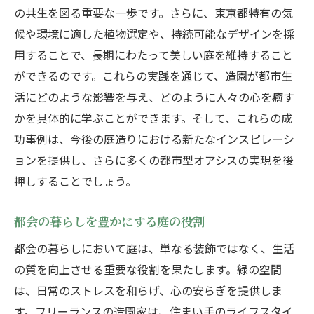
造園による東京の街並みの変化
の共生を図る重要な一歩です。さらに、東京都特有の気
候や環境に適した植物選定や、持続可能なデザインを採
未来に向けた景観デザインの可能性
用することで、長期にわたって美しい庭を維持すること
フリーランスの視点で捉える都市の新しい
ができるのです。これらの実践を通じて、造園が都市生
風景
活にどのような影響を与え、どのように人々の心を癒す
環境改善に貢献する造園の事例
かを具体的に学ぶことができます。そして、これらの成
造園を通じて感じる東京都での自然の歓び
功事例は、今後の庭造りにおける新たなインスピレーシ
都会で感じる四季折々の自然
ョンを提供し、さらに多くの都市型オアシスの実現を後
庭がもたらす日常の癒し
押しすることでしょう。
都市生活に息づく自然の楽しみ方
都会の暮らしを豊かにする庭の役割
緑の空間が心に与える影響
フリーランス視点で考える自然との触れ合
都会の暮らしにおいて庭は、単なる装飾ではなく、生活
い
の質を向上させる重要な役割を果たします。緑の空間
は、日常のストレスを和らげ、心の安らぎを提供しま
東京都の自然を五感で楽しむ方法
す。フリーランスの造園家は、住まい手のライフスタイ